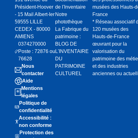
Président-Hoover
de l'Inventaire
musées des Hauts-d
- 15 Mail Albert-Ier
Notre
France
59555 LILLE
photothèque
* Réseau associatif 
CEDEX - 80000
La Fabrique du
120 musées des
AMIENS
patrimoine :
Hauts-de-France
0374270000
BLOG DE
œuvrant pour la
Poste : 72876 ou
L'INVENTAIRE
valorisation du
76628
DU
patrimoine des métie
Nous
PATRIMOINE
et des industries
contacter
CULTUREL
anciennes ou actuel
Aide
Mentions
légales
Politique de
confidentialité
Accessibilité :
non conforme
Protection des