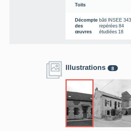
Toits
Décompte
bâti INSEE
34
des
repérées
84
œuvres
étudiées
18
Illustrations
8