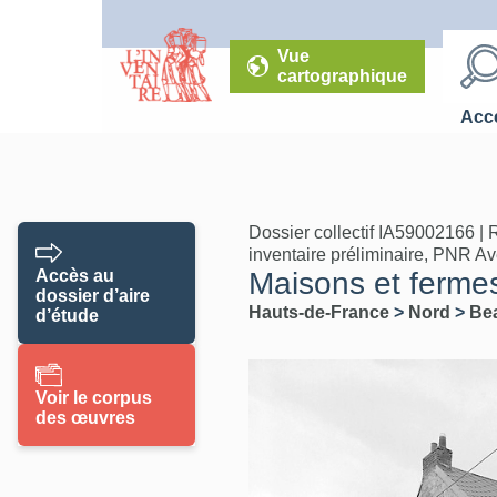
Vue
cartographique
Accé
Dossier collectif IA59002166 | 
inventaire préliminaire, PNR A
Accès au
Maisons et ferme
dossier d’aire
Hauts-de-France
>
Nord
>
Bea
d’étude
Voir le corpus
des œuvres