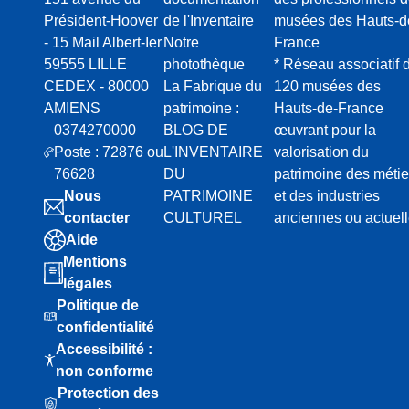
Président-Hoover
de l'Inventaire
musées des Hauts-d
- 15 Mail Albert-Ier
Notre
France
59555 LILLE
photothèque
* Réseau associatif 
CEDEX - 80000
La Fabrique du
120 musées des
AMIENS
patrimoine :
Hauts-de-France
0374270000
BLOG DE
œuvrant pour la
Poste : 72876 ou
L'INVENTAIRE
valorisation du
76628
DU
patrimoine des métie
Nous
PATRIMOINE
et des industries
contacter
CULTUREL
anciennes ou actuel
Aide
Mentions
légales
Politique de
confidentialité
Accessibilité :
non conforme
Protection des