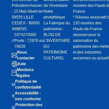
Président-Hoover
de l'Inventaire
musées des Hauts-d
- 15 Mail Albert-Ier
Notre
France
59555 LILLE
photothèque
* Réseau associatif 
CEDEX - 80000
La Fabrique du
120 musées des
AMIENS
patrimoine :
Hauts-de-France
0374270000
BLOG DE
œuvrant pour la
Poste : 72876 ou
L'INVENTAIRE
valorisation du
76628
DU
patrimoine des métie
Nous
PATRIMOINE
et des industries
contacter
CULTUREL
anciennes ou actuel
Aide
Mentions
légales
Politique de
confidentialité
Accessibilité :
non conforme
Protection des