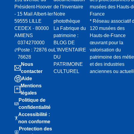
Président-Hoover
de l'Inventaire
musées des Hauts-d
- 15 Mail Albert-Ier
Notre
France
59555 LILLE
photothèque
* Réseau associatif 
CEDEX - 80000
La Fabrique du
120 musées des
AMIENS
patrimoine :
Hauts-de-France
0374270000
BLOG DE
œuvrant pour la
Poste : 72876 ou
L'INVENTAIRE
valorisation du
76628
DU
patrimoine des métie
Nous
PATRIMOINE
et des industries
contacter
CULTUREL
anciennes ou actuel
Aide
Mentions
légales
Politique de
confidentialité
Accessibilité :
non conforme
Protection des