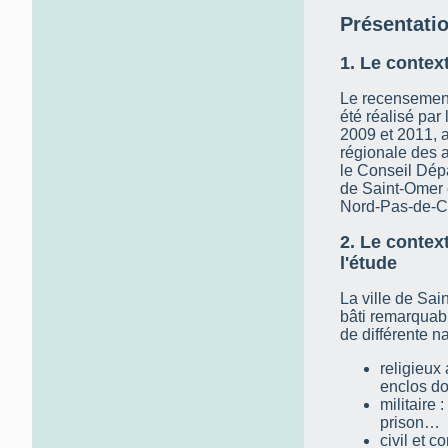
Présentati
1. Le context
Le recensement
été réalisé par
2009 et 2011, a
régionale des a
le Conseil Dépa
de Saint-Omer e
Nord-Pas-de-Ca
2. Le context
l'étude
La ville de Sa
bâti remarquabl
de différente na
religieux
enclos d
militaire 
prison…
civil et 