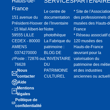
SERVICES
PARTENAIR
Hauts-de-
l’étude de
France
d’une ana
Le centre de
* Site de l'Associatio
question
une phas
151 avenue du
documentation
des professionnels 
avec rech
Président-Hoover
de l'Inventaire
musées des Hauts-d
productio
- 15 Mail Albert-Ier
Notre
France
Plusieurs fonds
59555 LILLE
photothèque
* Réseau associatif 
étudiés et scan
CEDEX - 80000
La Fabrique du
120 musées des
le fond d
AMIENS
patrimoine :
Hauts-de-France
Départeme
0374270000
BLOG DE
œuvrant pour la
série 11 F
Poste : 72876 ou
L'INVENTAIRE
valorisation du
Les arrêt
Culture d
76628
DU
patrimoine des métie
Calais à 
Nous
PATRIMOINE
et des industries
La docume
contacter
CULTUREL
anciennes ou actuel
d’agglom
La docume
Aide
Arras
Mentions
Le centr
légales
d’Art Sac
Le fond d
Politique de
Médiathèq
confidentialité
Charento