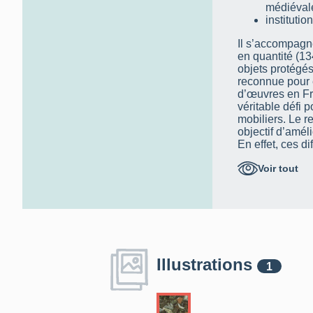
médiéval
institutio
Il s’accompagne
en quantité (13
objets protégés
reconnue pour 
d’œuvres en Fra
véritable défi p
mobiliers. Le r
objectif d’améli
En effet, ces di
relevés et perm
Voir tout
sécurité ou de 
Avec la rédacti
recherches en 
photographies,
sur ces objets, 
permet d’amélio
3. La métho
Illustrations
1
Le cabinet a vi
Longuenesse (p
Malassise) et He