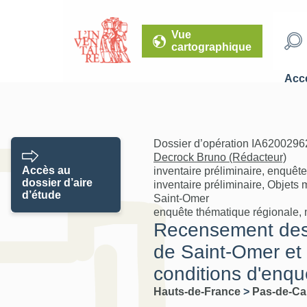
Vue
cartographique
Accé
Dossier d’opération IA62002962
Decrock Bruno (Rédacteur)
Accès au
inventaire préliminaire, enquêt
dossier d’aire
inventaire préliminaire, Objets m
d’étude
Saint-Omer
enquête thématique régionale, mo
Recensement des o
de Saint-Omer et 
conditions d'enqu
Hauts-de-France
>
Pas-de-Ca