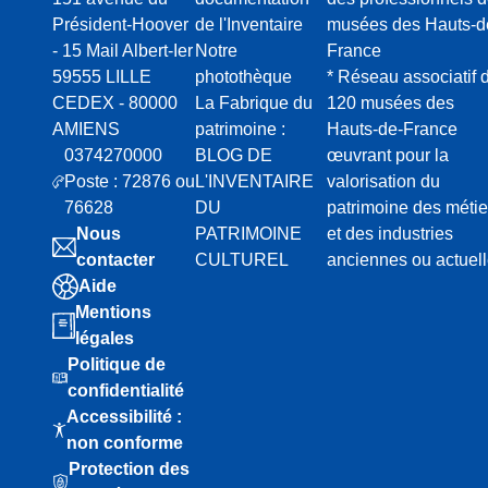
Président-Hoover
de l'Inventaire
musées des Hauts-d
- 15 Mail Albert-Ier
Notre
France
59555 LILLE
photothèque
* Réseau associatif 
CEDEX - 80000
La Fabrique du
120 musées des
AMIENS
patrimoine :
Hauts-de-France
0374270000
BLOG DE
œuvrant pour la
Poste : 72876 ou
L'INVENTAIRE
valorisation du
76628
DU
patrimoine des métie
Nous
PATRIMOINE
et des industries
contacter
CULTUREL
anciennes ou actuel
Aide
Mentions
légales
Politique de
confidentialité
Accessibilité :
non conforme
Protection des