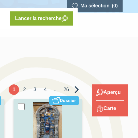
Ma sélection
(0)
s
Lancer la recherche
1
2
3
4
...
26
Aperçu
Dossier
Carte