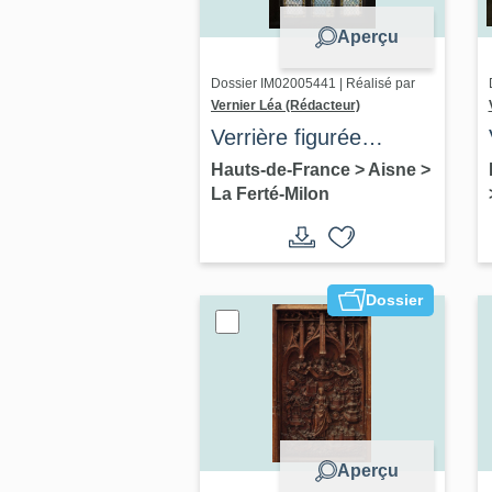
Aperçu
Dossier IM02005441 | Réalisé par
Vernier Léa (Rédacteur)
Verrière figurée
(verrière mariale) : la
Hauts-de-France
>
Aisne
>
La Ferté-Milon
Vierge des litanies,
l'Annonciation (baie 8)
Dossier
Aperçu