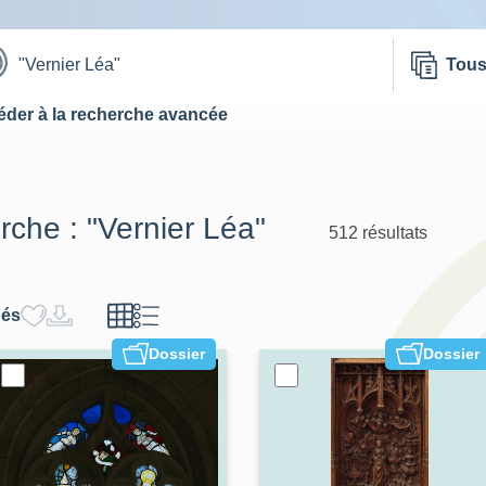
Tou
der à la recherche avancée
erche :
"Vernier Léa"
512 résultats
hés
Dossier
Dossier