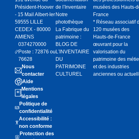
Président-Hoover
de l'Inventaire
musées des Hauts-d
- 15 Mail Albert-Ier
Notre
France
59555 LILLE
photothèque
* Réseau associatif 
CEDEX - 80000
La Fabrique du
120 musées des
AMIENS
patrimoine :
Hauts-de-France
0374270000
BLOG DE
œuvrant pour la
Poste : 72876 ou
L'INVENTAIRE
valorisation du
76628
DU
patrimoine des métie
Nous
PATRIMOINE
et des industries
contacter
CULTUREL
anciennes ou actuel
Aide
Mentions
légales
Politique de
confidentialité
Accessibilité :
non conforme
Protection des