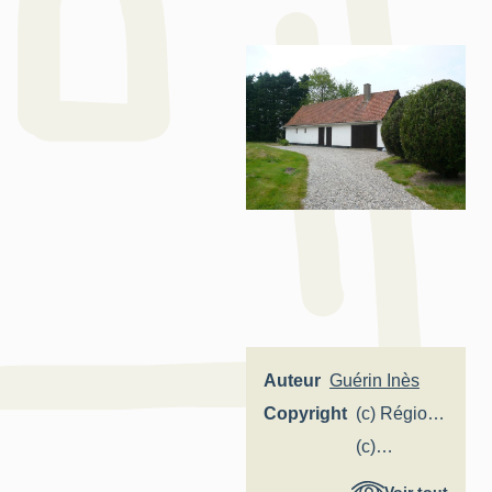
Auteur
Guérin Inès
Copyright
(c) Région
Hauts-de-
(c)
France -
SMACOPI