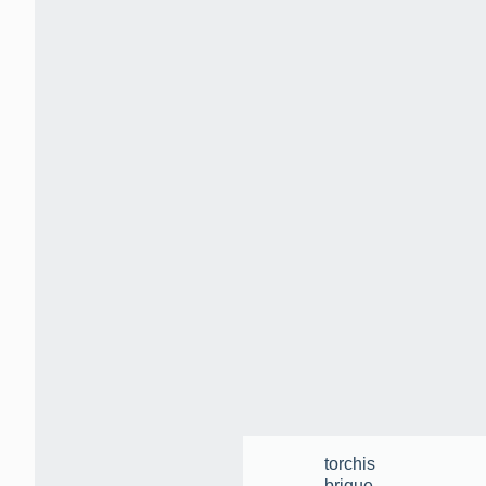
torchis
brique