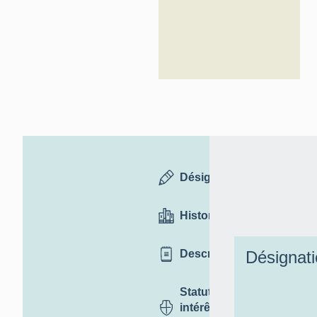
Désignation
Historique
Description
Désignat
Statut,
intérêt et