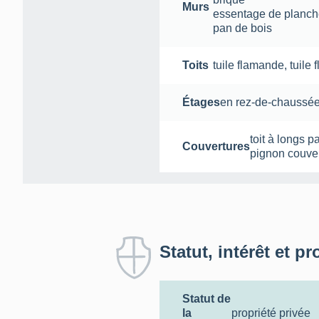
Murs
essentage de planc
pan de bois
Toits
tuile flamande
,
tuile
Étages
en rez-de-chaussé
toit à longs p
Couvertures
pignon couve
Statut, intérêt et pr
Statut de
la
propriété privée