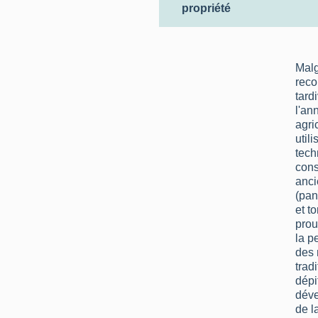
propriété
Malg
reco
tard
l'an
agri
utili
tech
cons
anc
(pan
et to
prou
la p
des
trad
dépi
dév
de l