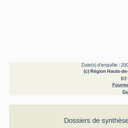
Date(s) d'enquête : 200
(c) Région Hauts-de-
(c
Fourmo
Gu
Dossiers de synthès