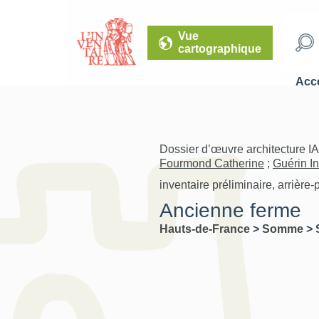
Vue
cartographique
Accé
Dossier d’œuvre architecture I
Fourmond Catherine
;
Guérin I
inventaire préliminaire, arrière
Ancienne ferme
Hauts-de-France
>
Somme
>