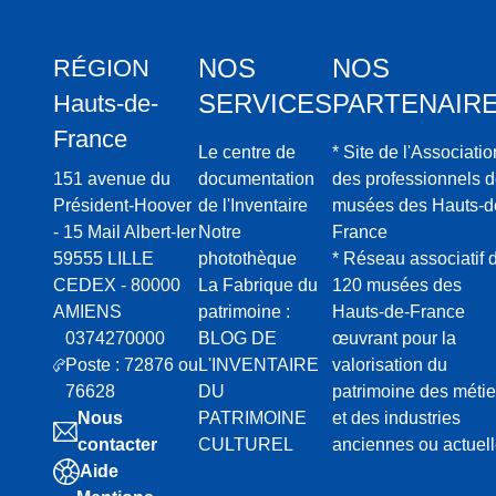
NOS
NOS
RÉGION
SERVICES
PARTENAIR
Hauts-de-
France
Le centre de
* Site de l'Associatio
151 avenue du
documentation
des professionnels 
Président-Hoover
de l'Inventaire
musées des Hauts-d
- 15 Mail Albert-Ier
Notre
France
59555 LILLE
photothèque
* Réseau associatif 
CEDEX - 80000
La Fabrique du
120 musées des
AMIENS
patrimoine :
Hauts-de-France
0374270000
BLOG DE
œuvrant pour la
Poste : 72876 ou
L'INVENTAIRE
valorisation du
76628
DU
patrimoine des métie
Nous
PATRIMOINE
et des industries
contacter
CULTUREL
anciennes ou actuel
Aide