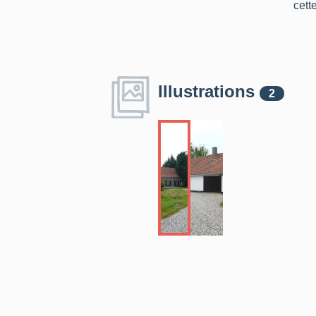
cett
Illustrations
2