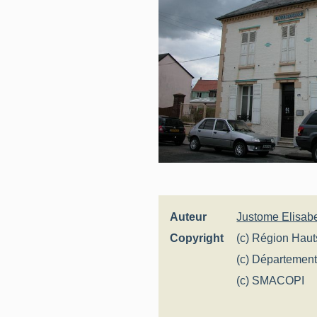
Auteur
Justome Elisab
Copyright
(c) Région Haut
général
(c) Départemen
(c) SMACOPI