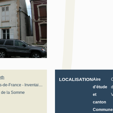
eth
LOCALISATION
Aire
C
s-de-France - Inventaire
d'étude
d
t de la Somme
et
V
canton
Commune