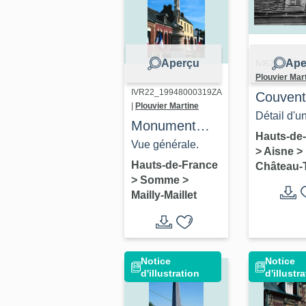
Aperçu
Ape
IVR22_19880
Plouvier Mar
IVR22_19948000319ZA
Couvent
|
Plouvier Martine
capucin
Détail d'u
Monument
Pension
lucarne.
Hauts-de
aux morts de
Vue générale.
>
Aisne
>
collège 
Mailly-Maillet
Hauts-de-France
Château-T
Frères 
>
Somme
>
Ecoles
Mailly-Maillet
Chrétie
dit collè
Jean-de
Notice
Notice
Fontaine
d'illustration
d'illustr
actuel c