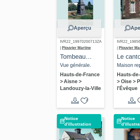
Jean-Ra
Aperçu
Ape
IVR22_19970200713ZA
IVR22_1985
|
Plouvier Martine
|
Plouvier Ma
Tombeau
Le cant
(obélisque) de
Noyon : 
Vue générale.
Maison re
la famille
territoir
Hauts-de-France
Hauts-de
>
Aisne
>
>
Oise
>
P
Daret-
commun
Landouzy-la-Ville
l'Évêque
Desemery
Pont-l'
Notice
Notice
d'illustration
d'illustr