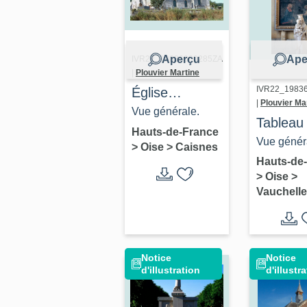
Aperçu
Ape
IVR22_19836000285ZA
|
Plouvier Martine
IVR22_1983
Église
|
Plouvier Ma
paroissiale et
Vue générale.
Tableau 
cimetière
Hauts-de-France
l'Annonc
Vue génér
>
Oise
>
Caisnes
Saint-Lucien
Hauts-de
de Caisnes
>
Oise
>
Vauchell
Notice
Notice
d'illustration
d'illustr