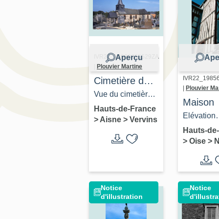
Aperçu
Ape
IVR22_19980205529ZA
|
Plouvier Martine
IVR22_1985
Cimetière de
|
Plouvier Ma
Vervins
Vue du cimetière,
Maison
au premier plan
Hauts-de-France
Elévation
>
Aisne
>
Vervins
de l'église Sainte-
postérieure
Hauts-de
Anne.
>
Oise
>
de l'escali
oeuvre.
Notice
Notice
d'illustration
d'illustr