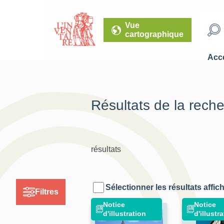
Vue
cartographique
Accé
Résultats de la rech
résultats
Sélectionner les résultats affic
Filtres
Notice
Notice
d'illustration
d'illustr