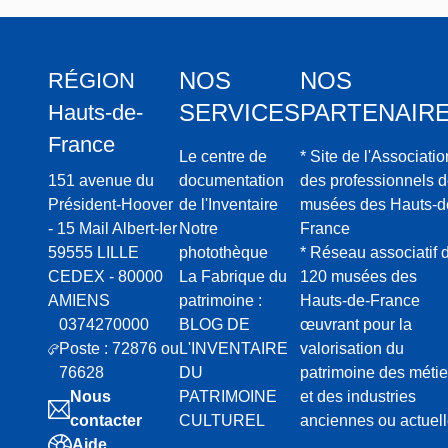
NOS
NOS
RÉGION
SERVICES
PARTENAIR
Hauts-de-
France
Le centre de
* Site de l'Associatio
151 avenue du
documentation
des professionnels 
Président-Hoover
de l'Inventaire
musées des Hauts-d
- 15 Mail Albert-Ier
Notre
France
59555 LILLE
photothèque
* Réseau associatif 
CEDEX - 80000
La Fabrique du
120 musées des
AMIENS
patrimoine :
Hauts-de-France
0374270000
BLOG DE
œuvrant pour la
Poste : 72876 ou
L'INVENTAIRE
valorisation du
76628
DU
patrimoine des métie
Nous
PATRIMOINE
et des industries
contacter
CULTUREL
anciennes ou actuel
Aide