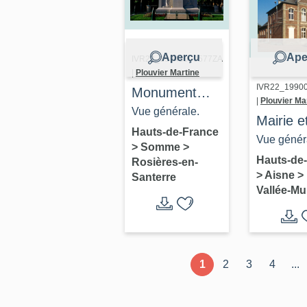
Aperçu
Ape
IVR22_19948000577ZA
|
Plouvier Martine
IVR22_1990
Monument
|
Plouvier Ma
aux morts de
Vue générale.
Mairie e
Rosières-en-
Hauts-de-France
ancienn
Vue génér
>
Somme
>
Santerre
école pr
Hauts-de
Rosières-en-
>
Aisne
>
de La Va
Santerre
Vallée-Mu
Mulâtre
1
2
3
4
...