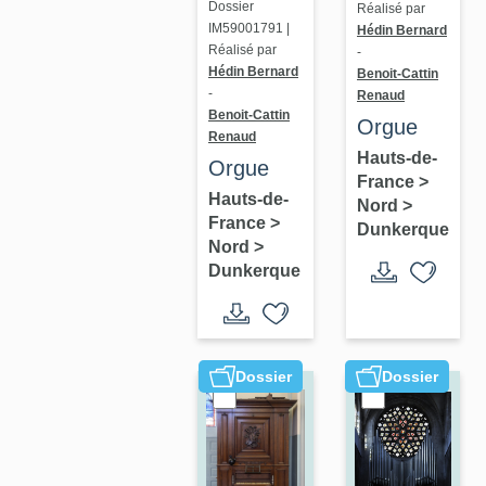
Dossier
Réalisé par
IM59001791 |
Hédin Bernard
Réalisé par
-
Hédin Bernard
Benoit-Cattin
-
Renaud
Benoit-Cattin
Orgue
Renaud
Hauts-de-
Orgue
France
>
Hauts-de-
Nord
>
France
>
Dunkerque
Nord
>
Dunkerque
Dossier
Dossier