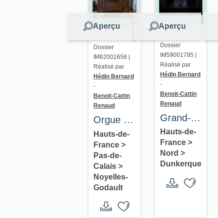
Aperçu
Aperçu
Dossier
Dossier
IM59001785 |
IM62001658 |
Réalisé par
Réalisé par
Hédin Bernard
Hédin Bernard
-
-
Benoit-Cattin
Benoit-Cattin
Renaud
Renaud
Grand-
Orgue de
orgue
Hauts-de-
chœur
Hauts-de-
France
>
France
>
Nord
>
Pas-de-
Dunkerque
Calais
>
Noyelles-
Godault