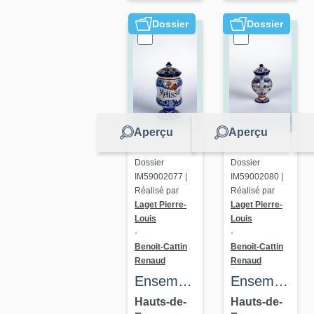
Dossier
Dossier
Aperçu
Aperçu
Dossier
Dossier
IM59002077 |
IM59002080 |
Réalisé par
Réalisé par
Laget Pierre-
Laget Pierre-
Louis
Louis
-
-
Benoit-Cattin
Benoit-Cattin
Renaud
Renaud
Ensemble
Ensemble
de six
de huit
Hauts-de-
Hauts-de-