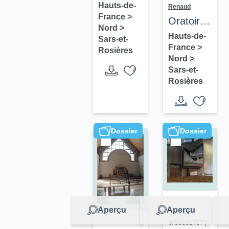
Hauts-de-
Renaud
France
>
Oratoire
Nord
>
à Sars-
Hauts-de-
Sars-et-
France
>
et-
Rosières
Nord
>
Rosières
Sars-et-
Rosières
Dossier
Dossier
Aperçu
Aperçu
Dossier
IM59001787 |