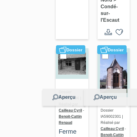
le clocher
Condé-
de
sur-
l'église
l'Escaut
Dossier
Dossier
Dossier
Aperçu
Aperçu
IA59002296 |
Réalisé par
Dossier
Cailleau Cyril
-
IA59002301 |
Benoit-Cattin
Réalisé par
Renaud
Cailleau Cyril
-
Ferme
Benoit-Cattin