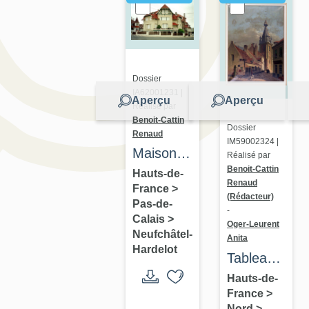
Dossier
IA62001231 |
Aperçu
Aperçu
Réalisé par
Benoit-Cattin
Dossier
Renaud
IM59002324 |
Maison
Réalisé par
Benoit-Cattin
dite Villa
Hauts-de-
Renaud
France
>
Les
(Rédacteur)
Pas-de-
Bernaoux
-
Calais
>
Oger-Leurent
Neufchâtel-
Anita
Hardelot
Tableau :
La Rue
Hauts-de-
France
>
Clairon et
Nord
>