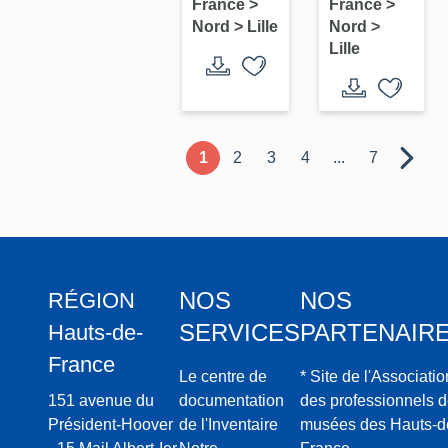
France
>
France
>
pots à
pots à
Nord
>
Lille
Nord
>
pharmacie
pharmacie
Lille
: pots-
:
canons
chevrettes
1
2
3
4
...
7
NOS
NOS
RÉGION
SERVICES
PARTENAIR
Hauts-de-
France
Le centre de
* Site de l'Associatio
151 avenue du
documentation
des professionnels 
Président-Hoover
de l'Inventaire
musées des Hauts-d