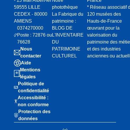
- 15 Mail Albert-Ier
Notre
France
59555 LILLE
photothèque
* Réseau associatif 
CEDEX - 80000
La Fabrique du
120 musées des
AMIENS
patrimoine :
Hauts-de-France
0374270000
BLOG DE
œuvrant pour la
Poste : 72876 ou
L'INVENTAIRE
valorisation du
76628
DU
patrimoine des métie
Nous
PATRIMOINE
et des industries
contacter
CULTUREL
anciennes ou actuel
Aide
Mentions
légales
Politique de
confidentialité
Accessibilité :
non conforme
Protection des
données