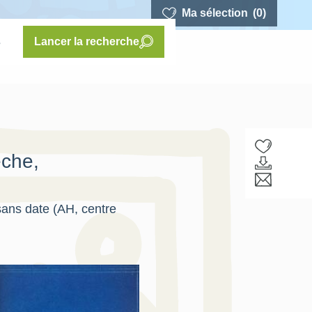
Ma sélection
(0)
s
Lancer la recherche
èche,
 sans date (AH, centre