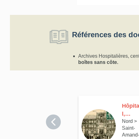
Références des do
Archives Hospitalières, cen
boîtes sans côte.
Hôpit
l,
Nord
>
hospi
Saint-
ce,
Amand
puis