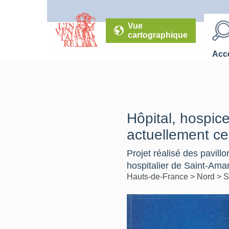
Vue
cartographique
Accé
Hôpital, hospic
actuellement cen
Projet réalisé des pavillo
hospitalier de Saint-Ama
Hauts-de-France
>
Nord
>
S