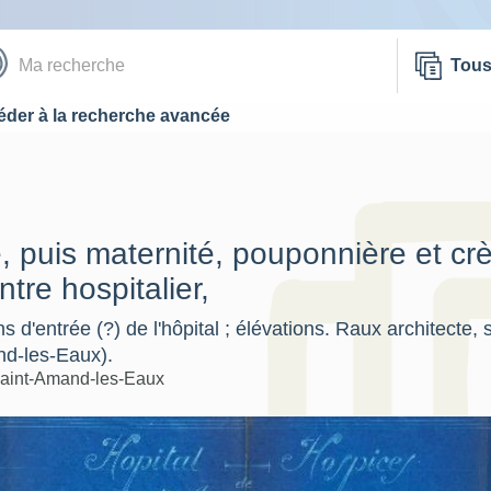
Tou
der à la recherche avancée
e, puis maternité, pouponnière et cr
tre hospitalier,
ns d'entrée (?) de l'hôpital ; élévations. Raux architecte,
nd-les-Eaux).
aint-Amand-les-Eaux