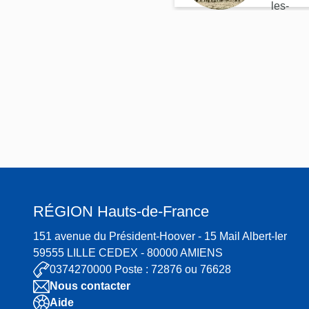
les-
mater
Eaux
nité,
poup
nnière
et
crèch
e,
actuel
lemen
t
centre
RÉGION
Hauts-de-France
hospit
alier
151 avenue du Président-Hoover - 15 Mail Albert-Ier
59555 LILLE CEDEX - 80000 AMIENS
0374270000 Poste : 72876 ou 76628
Nous contacter
Aide