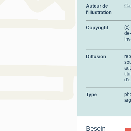
Cau
Auteur de
l'illustration
(c)
Copyright
de-
Inv
rep
Diffusion
so
aut
tit
d'e
ph
Type
arg
Besoin