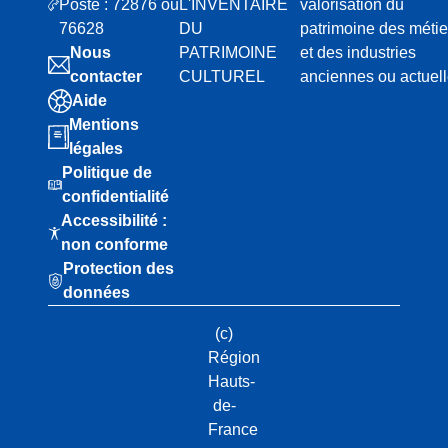
Poste : 72876 ou
L'INVENTAIRE
valorisation du
76628
DU
patrimoine des métie
Nous
PATRIMOINE
et des industries
contacter
CULTUREL
anciennes ou actuel
Aide
Mentions
légales
Politique de
confidentialité
Accessibilité :
non conforme
Protection des
données
(c)
Région
Hauts-
de-
France