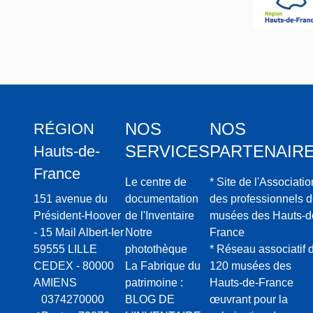
NOS
NOS
RÉGION
SERVICES
PARTENAIR
Hauts-de-
France
Le centre de
* Site de l'Associatio
151 avenue du
documentation
des professionnels 
Président-Hoover
de l'Inventaire
musées des Hauts-d
- 15 Mail Albert-Ier
Notre
France
59555 LILLE
photothèque
* Réseau associatif 
CEDEX - 80000
La Fabrique du
120 musées des
AMIENS
patrimoine :
Hauts-de-France
0374270000
BLOG DE
œuvrant pour la