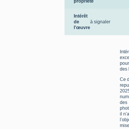
propriété
Intérêt
de
à signaler
l'œuvre
Intér
exce
pour
des 
Ce d
repu
2025
numé
des
phot
il n'
l'ob
mise