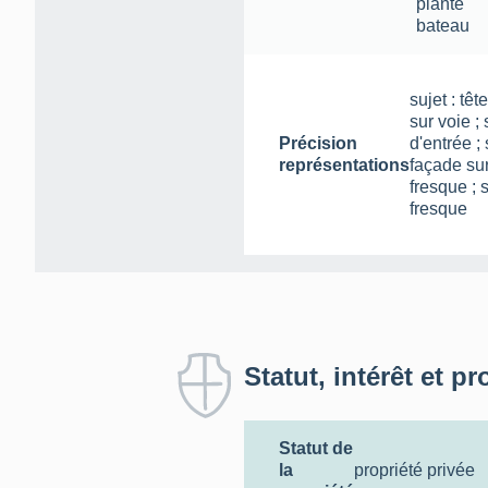
plante
bateau
sujet : tê
sur voie ; 
Précision
d'entrée ; 
représentations
façade sur
fresque ; s
fresque
Statut, intérêt et pr
Statut de
la
propriété privée