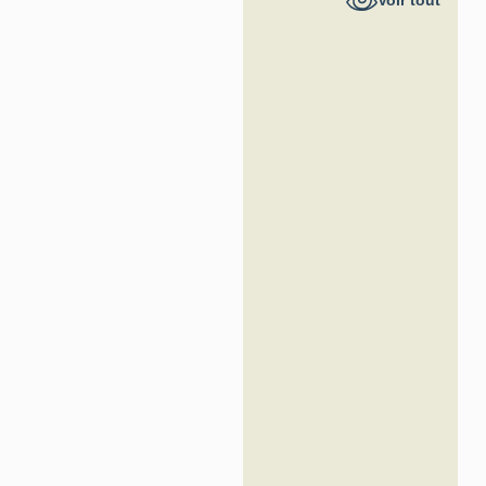
Voir tout
France -
Inventaire
général