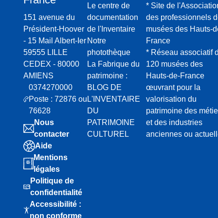
Le centre de
* Site de l'Associatio
151 avenue du
documentation
des professionnels 
Président-Hoover
de l'Inventaire
musées des Hauts-d
- 15 Mail Albert-Ier
Notre
France
59555 LILLE
photothèque
* Réseau associatif 
CEDEX - 80000
La Fabrique du
120 musées des
AMIENS
patrimoine :
Hauts-de-France
0374270000
BLOG DE
œuvrant pour la
Poste : 72876 ou
L'INVENTAIRE
valorisation du
76628
DU
patrimoine des métie
Nous
PATRIMOINE
et des industries
contacter
CULTUREL
anciennes ou actuel
Aide
Mentions
légales
Politique de
confidentialité
Accessibilité :
non conforme