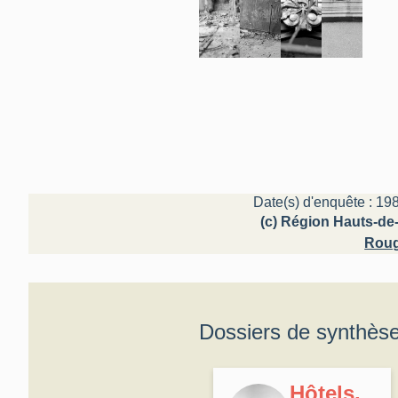
Date(s) d'enquête : 198
(c) Région Hauts-de-
Roug
Dossiers de synthès
Hôtels,