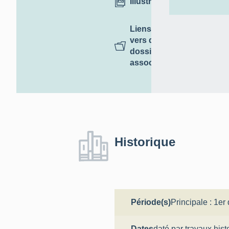
Illustrations
Liens
vers des
dossiers
associés
Historique
Période(s)
Principale :
1er 
Dates
daté par travaux hist