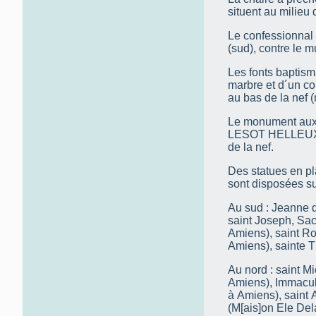
situent au milieu 
Le confessionnal (
(sud), contre le m
Les fonts baptism
marbre et d´un cou
au bas de la nef (
Le monument aux m
LESOT HELLEUX / 
de la nef.
Des statues en pl
sont disposées su
Au sud : Jeanne d
saint Joseph, Sa
Amiens), saint R
Amiens), sainte T
Au nord : saint M
Amiens), Immacul
à Amiens), saint 
(M[ais]on Ele Del