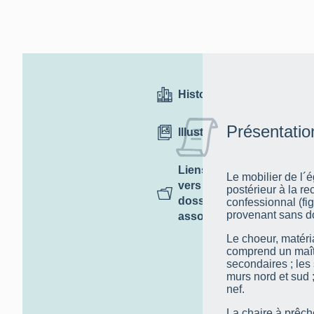
Historique
Présentatio
Illustrations
Liens
Le mobilier de l´
vers des
postérieur à la re
dossiers
confessionnal (fig.
provenant sans do
associés
Le choeur, matér
comprend un maîtr
secondaires ; les 
murs nord et sud 
nef.
La chaire à prêcher