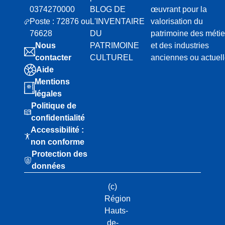
0374270000
BLOG DE
œuvrant pour la
Poste : 72876 ou
L'INVENTAIRE
valorisation du
76628
DU
patrimoine des métie
Nous
PATRIMOINE
et des industries
contacter
CULTUREL
anciennes ou actuel
Aide
Mentions
légales
Politique de
confidentialité
Accessibilité :
non conforme
Protection des
données
(c)
Région
Hauts-
de-