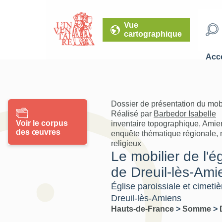
Vue
cartographique
Accé
Dossier de présentation du mob
Réalisé par
Barbedor Isabelle
Voir le corpus
inventaire topographique, Amie
des œuvres
enquête thématique régionale, m
religieux
Le mobilier de l'é
de Dreuil-lès-Ami
Église paroissiale et cimetiè
Dreuil-lès-Amiens
Hauts-de-France
>
Somme
>