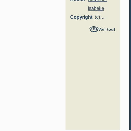
Isabelle
Copyright
(c)
Région
Voir tout
Hauts-de-
France -
Inventaire
général