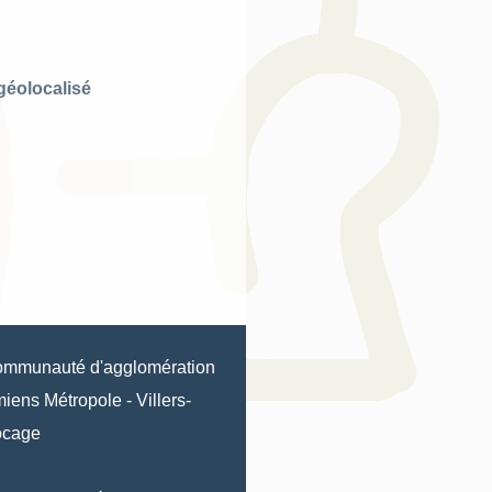
géolocalisé
mmunauté d'agglomération
iens Métropole
-
Villers-
ocage