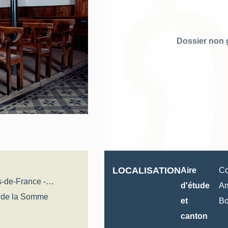
Dossier non 
LOCALISATION
Aire
Co
s-de-France -
d'étude
Am
al
t de la Somme
et
B
canton