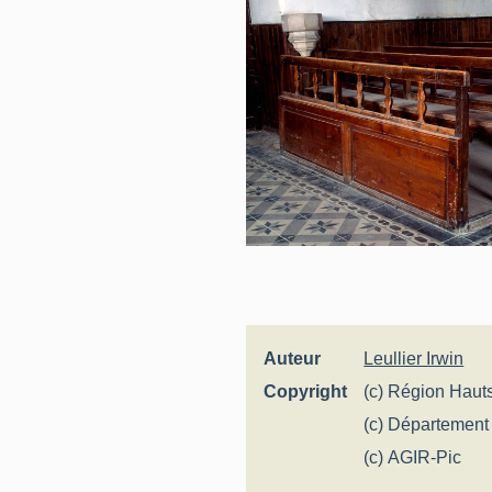
Auteur
Leullier Irwin
Copyright
(c) Région Haut
Inventaire génér
(c) Départemen
(c) AGIR-Pic