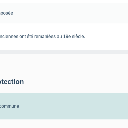
mposée
anciennes ont été remaniées au 19e siècle.
otection
a commune