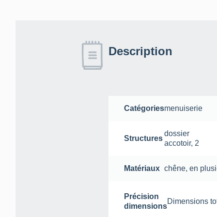
Description
Catégories
menuiserie
dossier
Structures
accotoir
,
2
Matériaux
chêne
,
en plus
Précision
Dimensions tota
dimensions