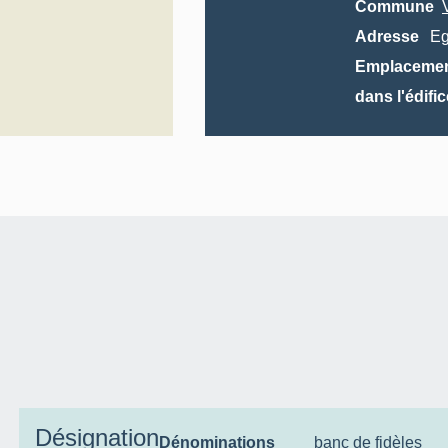
Commune
Adresse
Eg
Emplaceme
dans l'édific
Désignation
Dénominations
banc de fidèles