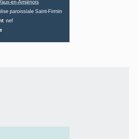
Vaux-en-Amiénois
lise paroissiale Saint-Firmin
nt
nef
e