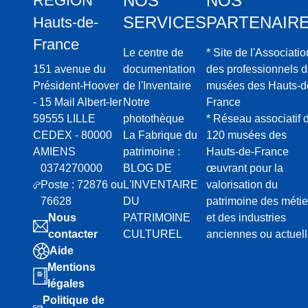
NOS
NOS
RÉGION
SERVICES
PARTENAIR
Hauts-de-
France
Le centre de
* Site de l'Associatio
151 avenue du
documentation
des professionnels 
Président-Hoover
de l'Inventaire
musées des Hauts-d
- 15 Mail Albert-Ier
Notre
France
59555 LILLE
photothèque
* Réseau associatif 
CEDEX - 80000
La Fabrique du
120 musées des
AMIENS
patrimoine :
Hauts-de-France
0374270000
BLOG DE
œuvrant pour la
Poste : 72876 ou
L'INVENTAIRE
valorisation du
76628
DU
patrimoine des métie
Nous
PATRIMOINE
et des industries
contacter
CULTUREL
anciennes ou actuel
Aide
Mentions
légales
Politique de