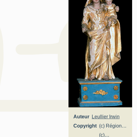
Auteur
Leullier Irwin
Copyright
(c) Région
Hauts-de-
(c)