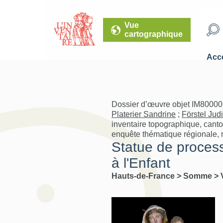
Vue
cartographique
Accé
Dossier d’œuvre objet IM80000
Platerier Sandrine
;
Förstel Judi
inventaire topographique, cant
enquête thématique régionale, mo
Statue de processi
à l'Enfant
Hauts-de-France
>
Somme
>