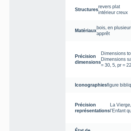
revers plat
Structures
intérieur creux
bois
,
en plusieu
Matériaux
apprêt
Dimensions tota
Précision
Dimensions san
dimensions
= 30, 5, pr = 22
Iconographies
figure bibli
Précision
La Vierge
représentations
l'Enfant qu
État de