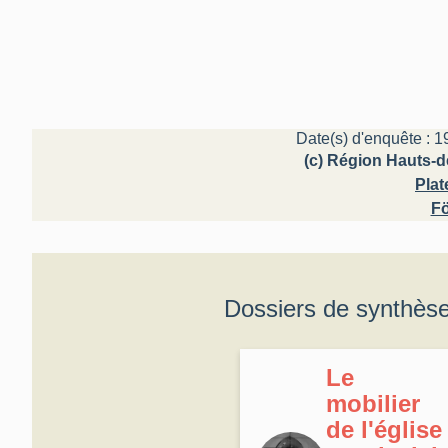
Date(s) d'enquête : 1
(c) Région Hauts-d
Plat
Fö
Dossiers de synthès
Le
mobilier
de l'église