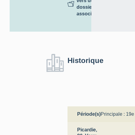
vers des
dossiers
associés
Historique
Période(s)
Principale :
19e 
Picardie,