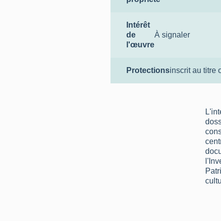
Intérêt
de
À signaler
l'œuvre
Protections
inscrit au titre 
L'in
doss
cons
cent
docu
l'In
Patr
cultu