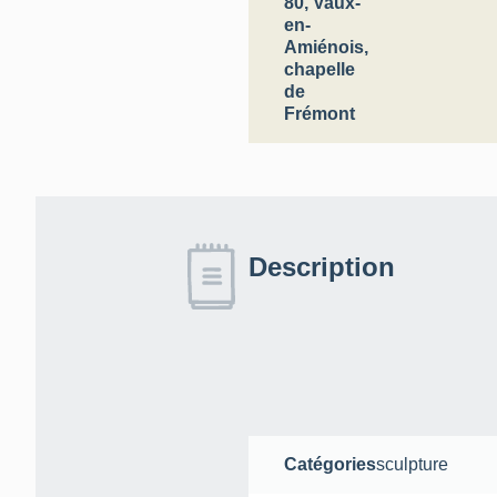
80, Vaux-
en-
Amiénois,
chapelle
de
Frémont
Description
Catégories
sculpture