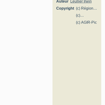
Auteur
Leullier Irwin
Copyright
(c) Région
Hauts-de-
(c)
France -
Département
(c) AGIR-Pic
Inventaire
de la
général
Somme