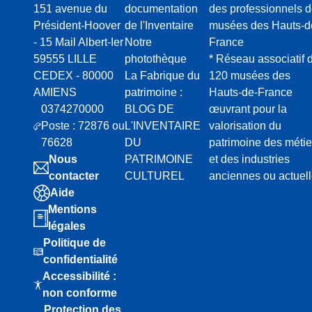
151 avenue du
documentation
des professionnels 
Président-Hoover
de l'Inventaire
musées des Hauts-d
- 15 Mail Albert-Ier
Notre
France
59555 LILLE
photothèque
* Réseau associatif 
CEDEX - 80000
La Fabrique du
120 musées des
AMIENS
patrimoine :
Hauts-de-France
0374270000
BLOG DE
œuvrant pour la
Poste : 72876 ou
L'INVENTAIRE
valorisation du
76628
DU
patrimoine des métie
Nous
PATRIMOINE
et des industries
contacter
CULTUREL
anciennes ou actuel
Aide
Mentions
légales
Politique de
confidentialité
Accessibilité :
non conforme
Protection des