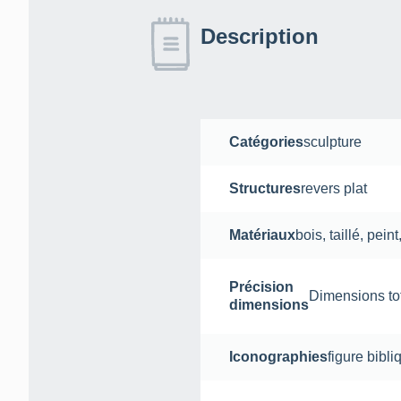
Description
Catégories
sculpture
Structures
revers plat
Matériaux
bois
,
taillé
,
peint
Précision
Dimensions tota
dimensions
Iconographies
figure bibli