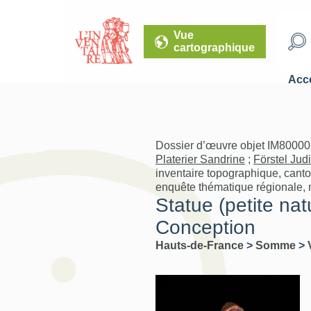
Vue
cartographique
Accé
Dossier d’œuvre objet IM80000
Platerier Sandrine
;
Förstel Judi
inventaire topographique, cant
enquête thématique régionale, mo
Statue (petite na
Conception
Hauts-de-France
>
Somme
>