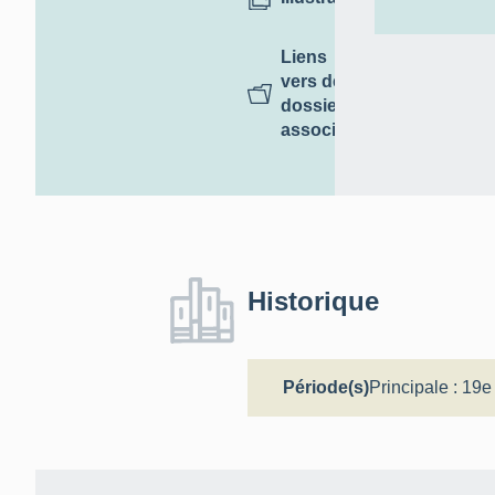
Liens
vers des
dossiers
associés
Historique
Période(s)
Principale :
19e 