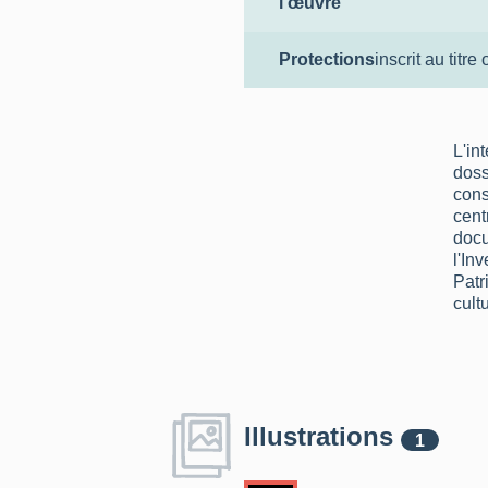
l'œuvre
Protections
inscrit au titre 
L'in
doss
cons
cent
docu
l'In
Patr
cultu
Illustrations
1