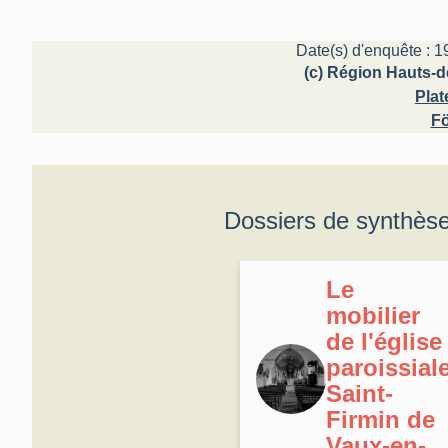
Date(s) d'enquête : 1
(c) Région Hauts-d
Plat
Fö
Dossiers de synthès
Le
mobilier
de l'église
paroissial
Saint-
Firmin de
Vaux-en-