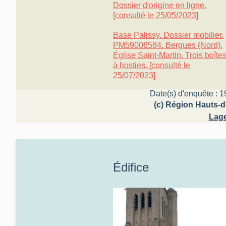
Dossier d'origine en ligne.
[consulté le 25/05/2023]
Base Palissy. Dossier mobilier.
PM59006584. Bergues (Nord).
Église Saint-Martin. Trois boîte
à hosties. [consulté le
25/07/2023]
Date(s) d'enquête : 1
(c) Région Hauts-d
Lage
Édifice