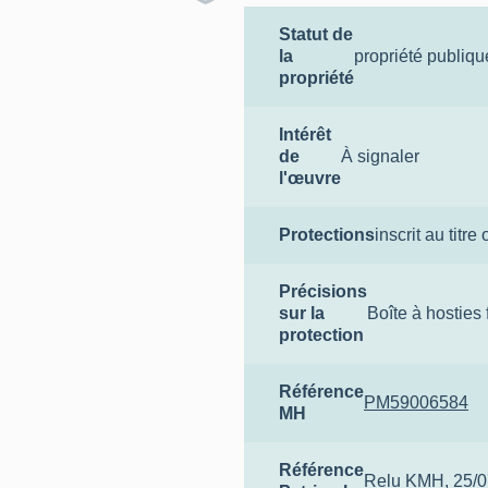
Statut de
la
propriété publiqu
propriété
Intérêt
de
À signaler
l'œuvre
Protections
inscrit au titre 
Précisions
sur la
Boîte à hosties 
protection
Référence
PM59006584
MH
Référence
Relu KMH, 25/0