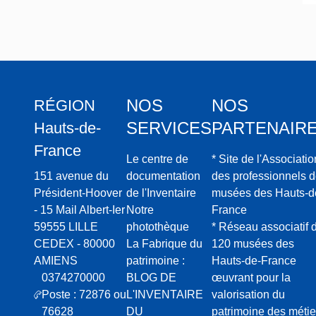
NOS
NOS
RÉGION
SERVICES
PARTENAIR
Hauts-de-
France
Le centre de
* Site de l'Associatio
151 avenue du
documentation
des professionnels 
Président-Hoover
de l'Inventaire
musées des Hauts-d
- 15 Mail Albert-Ier
Notre
France
59555 LILLE
photothèque
* Réseau associatif 
CEDEX - 80000
La Fabrique du
120 musées des
AMIENS
patrimoine :
Hauts-de-France
0374270000
BLOG DE
œuvrant pour la
Poste : 72876 ou
L'INVENTAIRE
valorisation du
76628
DU
patrimoine des métie