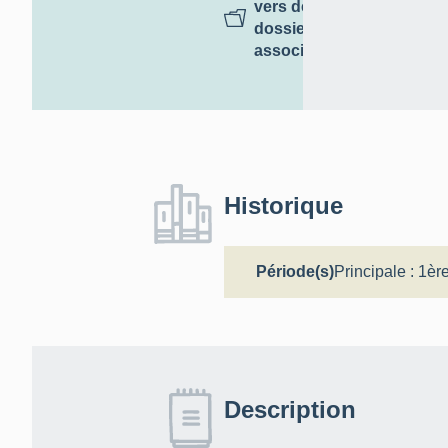
vers des
dossiers
associés
Historique
Période(s)
Principale :
1ère
Description