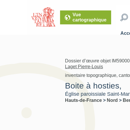
Vue
cartographique
Accé
Dossier d’œuvre objet IM590005
Laget Pierre-Louis
inventaire topographique, cant
Boite à hosties,
Église paroissiale Saint-Ma
Hauts-de-France
>
Nord
>
Be