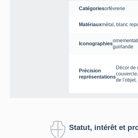
Catégories
orfèvrerie
Matériaux
métal
,
blanc
rep
ornementat
Iconographies
guirlande
Décor de 
Précision
couvercle,
représentations
de l'objet.
Statut, intérêt et pr