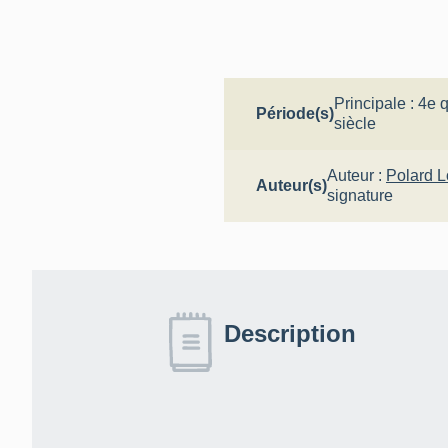
Principale :
4e q
Période(s)
siècle
Auteur :
Polard L
Auteur(s)
signature
Description