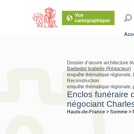
Vue
cartographique
Accé
Dossier d’œuvre architecture I
Barbedor Isabelle (Rédacteur)
enquête thématique régionale, 
Reconstruction
enquête thématique régionale, 
Enclos funéraire d
négociant Charl
Hauts-de-France
>
Somme
>