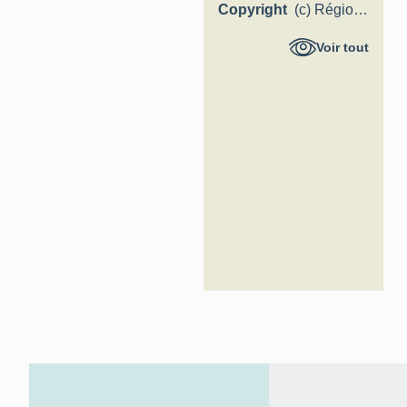
Copyright
(c) Région
Hauts-de-
Voir tout
France -
Inventaire
général