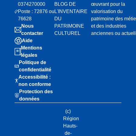
0374270000
BLOG DE
œuvrant pour la
Poste : 72876 ou
L'INVENTAIRE
valorisation du
76628
DU
patrimoine des métie
Nous
PATRIMOINE
et des industries
contacter
CULTUREL
anciennes ou actuel
Aide
Mentions
légales
Politique de
confidentialité
Accessibilité :
non conforme
Protection des
données
(c)
Région
Hauts-
de-