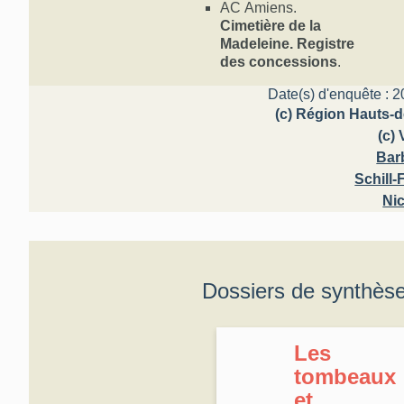
AC Amiens.
Cimetière de la
Madeleine. Registre
des concessions
.
Date(s) d'enquête : 2
(c) Région Hauts-d
(c) 
Bar
Schill
Ni
Dossiers de synthès
Les
tombeaux
et