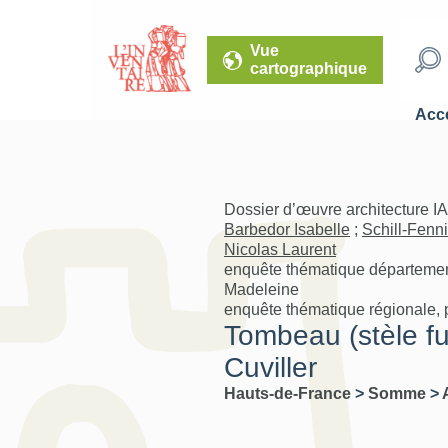
Vue
cartographique
Accé
Dossier d’œuvre architecture I
Barbedor Isabelle
;
Schill-Fenn
Nicolas Laurent
enquête thématique département
Madeleine
enquête thématique régionale, 
Tombeau (stèle fu
Cuviller
Hauts-de-France
>
Somme
>