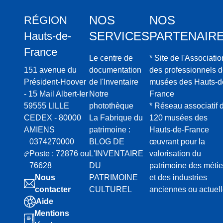
NOS
NOS
RÉGION
SERVICES
PARTENAIR
Hauts-de-
France
Le centre de
* Site de l'Associatio
151 avenue du
documentation
des professionnels 
Président-Hoover
de l'Inventaire
musées des Hauts-d
- 15 Mail Albert-Ier
Notre
France
59555 LILLE
photothèque
* Réseau associatif 
CEDEX - 80000
La Fabrique du
120 musées des
AMIENS
patrimoine :
Hauts-de-France
0374270000
BLOG DE
œuvrant pour la
Poste : 72876 ou
L'INVENTAIRE
valorisation du
76628
DU
patrimoine des métie
Nous
PATRIMOINE
et des industries
contacter
CULTUREL
anciennes ou actuel
Aide
Mentions