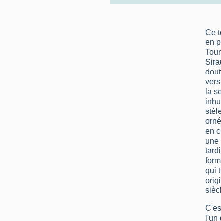
Ce t
en p
Tour
Sira
dout
vers
la s
inhu
stèle
orné
en c
une 
tard
form
qui 
orig
sièc
C'es
l'un