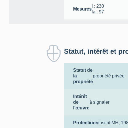
l
: 230
Mesures
la
: 97
Statut, intérêt et pr
Statut de
la
propriété privée
propriété
Intérêt
de
à signaler
l'œuvre
Protections
inscrit MH
, 19