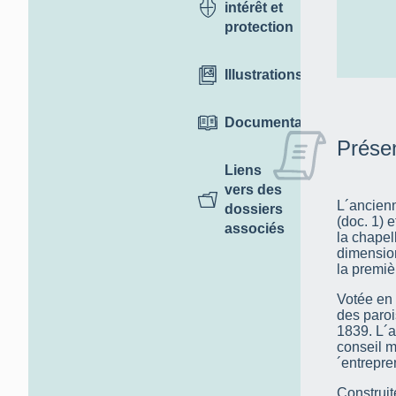
intérêt et
protection
Illustrations
Documentation
Présen
Liens
vers des
L´ancienn
dossiers
(doc. 1) e
associés
la chapel
dimensio
la premiè
Votée en 
des paroi
1839. L´a
conseil m
´entrepre
Construit