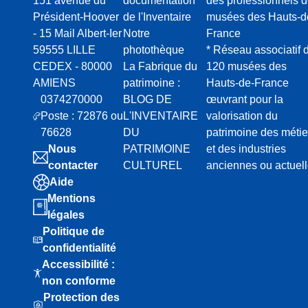
151 avenue du
documentation
des professionnels 
Président-Hoover
de l'Inventaire
musées des Hauts-d
- 15 Mail Albert-Ier
Notre
France
59555 LILLE
photothèque
* Réseau associatif 
CEDEX - 80000
La Fabrique du
120 musées des
AMIENS
patrimoine :
Hauts-de-France
0374270000
BLOG DE
œuvrant pour la
Poste : 72876 ou
L'INVENTAIRE
valorisation du
76628
DU
patrimoine des métie
Nous
PATRIMOINE
et des industries
contacter
CULTUREL
anciennes ou actuel
Aide
Mentions
légales
Politique de
confidentialité
Accessibilité :
non conforme
Protection des