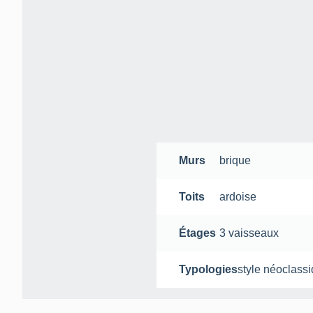
Murs
brique
Toits
ardoise
Étages
3 vaisseaux
Typologies
style néoclass