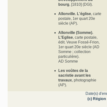
bourg
, [1810] (DGI).
Allonville. L'église
, carte
postale, 1er quart 20e
siècle (AP).
Allonville (Somme).
L'Eglise
, carte postale,
édit. Veuve Fossé-Frion,
1er quart 20e siècle (AD
Somme ; collection
particulière).
AD Somme
Les voûtes de la
sacristie avant les
travaux
, photographie
(AP).
Date(s) d'en
(c) Région