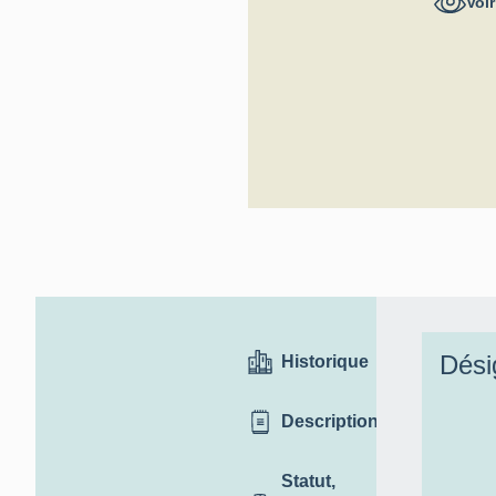
Voir
général
Dési
Historique
Description
Statut,