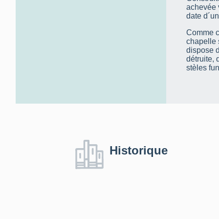
achevée v
date d´un
Comme cel
chapelle 
dispose d
détruite,
stèles fu
Historique