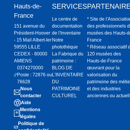
SERVICES
PARTENAIR
Hauts-de-
France
Le centre de
* Site de l'Associatio
151 avenue du
documentation
des professionnels 
Président-Hoover
de l'Inventaire
musées des Hauts-d
- 15 Mail Albert-Ier
Notre
France
59555 LILLE
photothèque
* Réseau associatif 
CEDEX - 80000
La Fabrique du
120 musées des
AMIENS
patrimoine :
Hauts-de-France
0374270000
BLOG DE
œuvrant pour la
Poste : 72876 ou
L'INVENTAIRE
valorisation du
76628
DU
patrimoine des métie
Nous
PATRIMOINE
et des industries
contacter
CULTUREL
anciennes ou actuel
Aide
Mentions
légales
Politique de