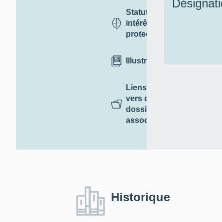
Désignat
Statut,
intérêt et
protection
Illustrations
Liens
vers des
dossiers
associés
Historique