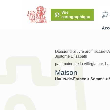
Vue
cartographique
Accé
Dossier d’œuvre architecture I
Justome Elisabeth
patrimoine de la villégiature, L
Maison
Hauts-de-France
>
Somme
>