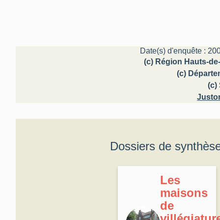
Date(s) d'enquête : 200
(c) Région Hauts-de-
(c) Départ
(c
Justo
Dossiers de synthès
Les
maisons
de
villégiatur