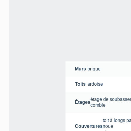
Murs
brique
Toits
ardoise
étage de soubasse
Étages
comble
toit à longs p
Couvertures
noue