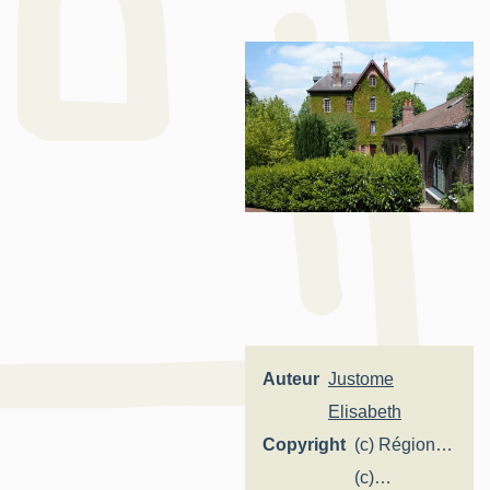
Auteur
Justome
Elisabeth
Copyright
(c) Région
Hauts-de-
(c)