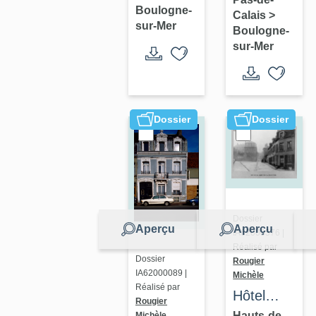
à
façade
Boulogne-
Calais
>
logements
sur-Mer
Boulogne-
sur-Mer
Dossier
Dossier
Dossier
Aperçu
Aperçu
IA62000576 |
Réalisé par
Dossier
Rougier
IA62000089 |
Michèle
Réalisé par
Hôtel
Rougier
Chanlaire,
Hauts-de-
Michèle