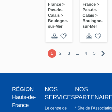
France
>
France
>
logements
logements
Pas-de-
Pas-de-
(immeuble
(immeubles
Calais
>
Calais
>
d'angle
jumeaux)
Boulogne-
Boulogne-
de voies)
sur-Mer
sur-Mer
1
2
3
...
4
5
NOS
NOS
RÉGION
SERVICES
PARTENAIR
Hauts-de-
France
Le centre de
* Site de l'Associatio