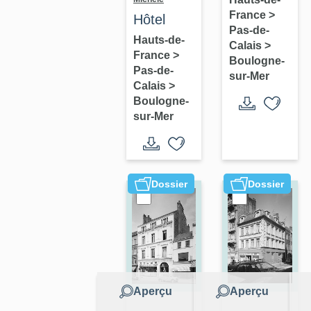
France
>
puis
Hôtel
Pas-de-
école dite
Hauts-de-
Calais
>
France
>
Institution
Boulogne-
Pas-de-
Chanlaire,
sur-Mer
Calais
>
puis
Boulogne-
bibliothèque
sur-Mer
municipale,
actuellement
école
Dossier
Dossier
d'art
Aperçu
Aperçu