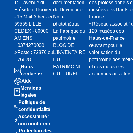
151 avenue du
documentation
des professionnels 
Président-Hoover
de l'Inventaire
musées des Hauts-d
- 15 Mail Albert-Ier
Notre
France
59555 LILLE
photothèque
* Réseau associatif 
CEDEX - 80000
La Fabrique du
120 musées des
AMIENS
patrimoine :
Hauts-de-France
0374270000
BLOG DE
œuvrant pour la
Poste : 72876 ou
L'INVENTAIRE
valorisation du
76628
DU
patrimoine des métie
Nous
PATRIMOINE
et des industries
contacter
CULTUREL
anciennes ou actuel
Aide
Mentions
légales
Politique de
confidentialité
Accessibilité :
non conforme
Protection des