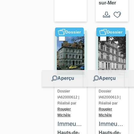
sur-Mer
Dossier
Dossier
Aperçu
Aperçu
Dossier
Dossier
IA62000612 |
IA62000613 |
Réalisé par
Réalisé par
Rougier
Rougier
Michèle
Michèle
Immeuble
Immeuble
à
à
Hauts-de-
Hauts-de-