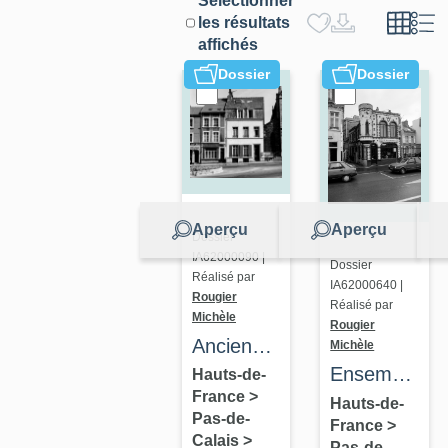
Sélectionner
les résultats
affichés
Dossier
Dossier
Aperçu
Aperçu
Dossier
IA62000090 |
Dossier
Réalisé par
IA62000640 |
Rougier
Réalisé par
Michèle
Rougier
Ancien
Michèle
presbytère,
Ensemble
Hauts-de-
France
>
actuellement
d'édifices
Hauts-de-
Pas-de-
France
>
immeuble
derrière
Calais
>
Pas-de-