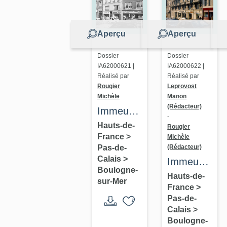
Aperçu
Aperçu
Dossier
Dossier
IA62000621 |
IA62000622 |
Réalisé par
Réalisé par
Rougier
Leprovost
Michèle
Manon
(Rédacteur)
Immeuble
-
(immeuble
Hauts-de-
Rougier
France
>
Michèle
à
(Rédacteur)
Pas-de-
appartements)
Calais
>
Immeuble
Boulogne-
Dervaux
Hauts-de-
sur-Mer
France
>
Pas-de-
Calais
>
Boulogne-