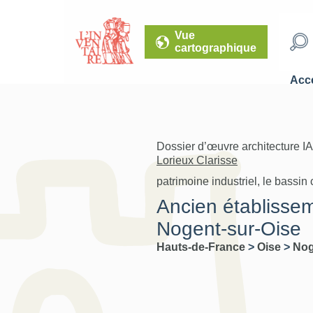
Vue
cartographique
Accé
Dossier d’œuvre architecture I
Lorieux Clarisse
patrimoine industriel, le bassin c
Ancien établisse
Nogent-sur-Oise
Hauts-de-France
>
Oise
>
Nog