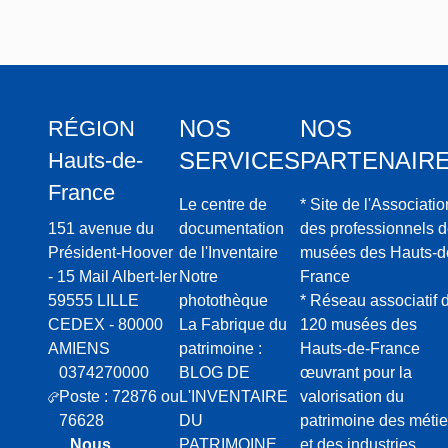
NOS
NOS
RÉGION
SERVICES
PARTENAIR
Hauts-de-
France
Le centre de
* Site de l'Associatio
151 avenue du
documentation
des professionnels 
Président-Hoover
de l'Inventaire
musées des Hauts-d
- 15 Mail Albert-Ier
Notre
France
59555 LILLE
photothèque
* Réseau associatif 
CEDEX - 80000
La Fabrique du
120 musées des
AMIENS
patrimoine :
Hauts-de-France
0374270000
BLOG DE
œuvrant pour la
Poste : 72876 ou
L'INVENTAIRE
valorisation du
76628
DU
patrimoine des métie
Nous
PATRIMOINE
et des industries