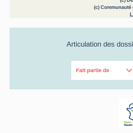
(c) D
(c) Communauté d
L
Articulation des doss
Fait partie de