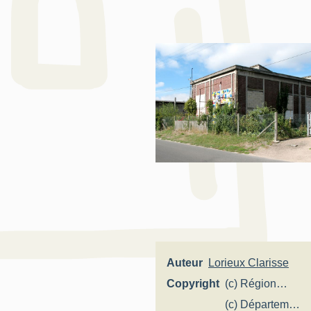
Auteur
Lorieux Clarisse
Copyright
(c) Région
Hauts-de-
(c) Département