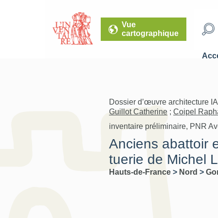
Vue
cartographique
Accé
Dossier d’œuvre architecture I
Guillot Catherine
;
Coipel Raph
inventaire préliminaire, PNR A
Anciens abattoir e
tuerie de Michel 
Hauts-de-France
>
Nord
>
Go