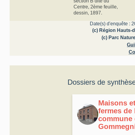
section B dite du
Centre, 2ème feuille,
dessin, 1897.
Date(s) d'enquête : 2
(c) Région Hauts-d
(c) Parc Natur
Gui
Co
Dossiers de synthès
Maisons e
fermes de 
commune 
Gommegni