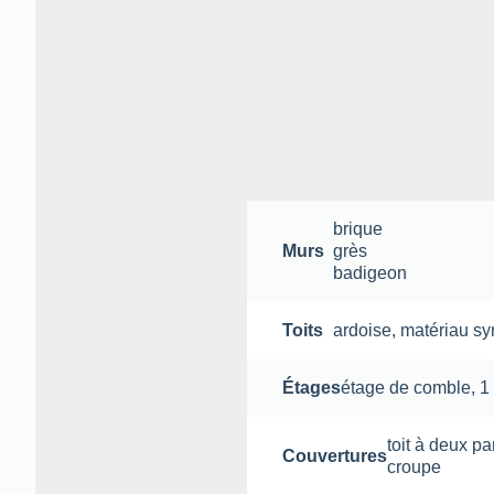
brique
Murs
grès
badigeon
Toits
ardoise
,
matériau sy
Étages
étage de comble
,
1
toit à deux p
Couvertures
croupe