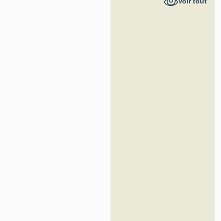
Voir tout
France -
Inventaire
général