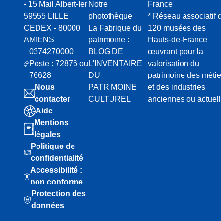
- 15 Mail Albert-Ier
Notre
France
59555 LILLE
photothèque
* Réseau associatif 
CEDEX - 80000
La Fabrique du
120 musées des
AMIENS
patrimoine :
Hauts-de-France
0374270000
BLOG DE
œuvrant pour la
Poste : 72876 ou
L'INVENTAIRE
valorisation du
76628
DU
patrimoine des métie
Nous
PATRIMOINE
et des industries
contacter
CULTUREL
anciennes ou actuel
Aide
Mentions
légales
Politique de
confidentialité
Accessibilité :
non conforme
Protection des
données