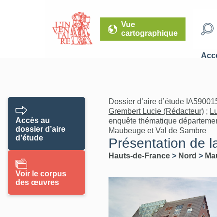
Vue
cartographique
Accé
Dossier d’aire d’étude IA59001
Grembert Lucie (Rédacteur)
;
L
Accès au
enquête thématique départemen
dossier d’aire
Maubeuge et Val de Sambre
d’étude
Présentation de
Hauts-de-France
>
Nord
>
Ma
Voir le corpus
des œuvres