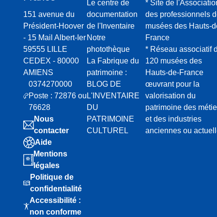
Le centre de
* Site de l'Associatio
151 avenue du
documentation
des professionnels 
Président-Hoover
de l'Inventaire
musées des Hauts-d
- 15 Mail Albert-Ier
Notre
France
59555 LILLE
photothèque
* Réseau associatif 
CEDEX - 80000
La Fabrique du
120 musées des
AMIENS
patrimoine :
Hauts-de-France
0374270000
BLOG DE
œuvrant pour la
Poste : 72876 ou
L'INVENTAIRE
valorisation du
76628
DU
patrimoine des métie
Nous
PATRIMOINE
et des industries
contacter
CULTUREL
anciennes ou actuel
Aide
Mentions
légales
Politique de
confidentialité
Accessibilité :
non conforme