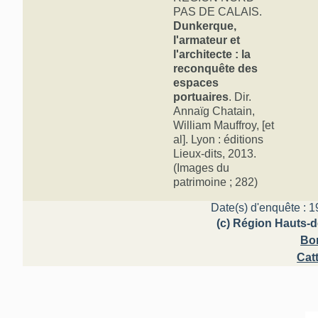
PAS DE CALAIS.
Dunkerque,
l'armateur et
l'architecte : la
reconquête des
espaces
portuaires
. Dir.
Annaïg Chatain,
William Mauffroy, [et
al]. Lyon : éditions
Lieux-dits, 2013.
(Images du
patrimoine ; 282)
Date(s) d'enquête : 1
(c) Région Hauts-d
Bo
Cat