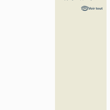
Hauts-de-
Voir tout
France -
Inventaire
général