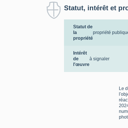
Statut, intérêt et pr
Statut de
la
propriété publiqu
propriété
Intérêt
de
à signaler
l'œuvre
Le d
l'ob
réac
2024
numé
phot