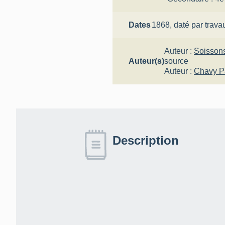
Dates
1868,
daté par trava
Auteur :
Soisson
Auteur(s)
source
Auteur :
Chavy P
Description