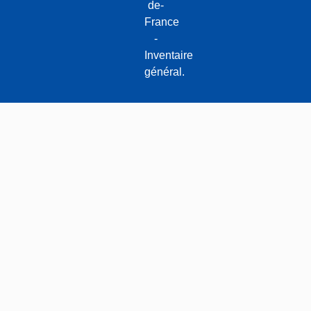
de-
France
-
Inventaire
général.