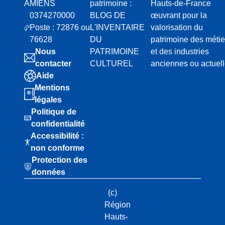
AMIENS
patrimoine :
Hauts-de-France
0374270000
BLOG DE
œuvrant pour la
Poste : 72876 ou
L'INVENTAIRE
valorisation du
76628
DU
patrimoine des métie
Nous
PATRIMOINE
et des industries
contacter
CULTUREL
anciennes ou actuel
Aide
Mentions
légales
Politique de
confidentialité
Accessibilité :
non conforme
Protection des
données
(c)
Région
Hauts-