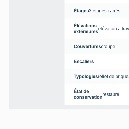
Étages
3 étages carrés
Élévations
élévation à tra
extérieures
Couvertures
croupe
Escaliers
Typologies
relief de brique
État de
restauré
conservation