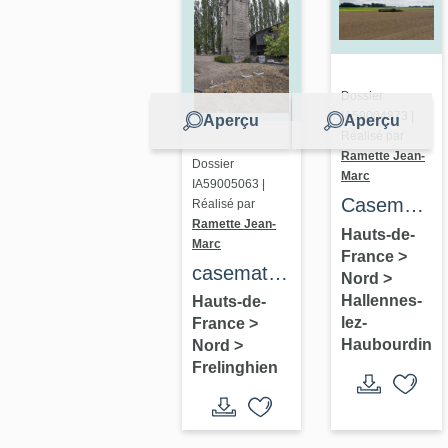
Dossier
IA59004873 |
Aperçu
Aperçu
Réalisé par
Ramette Jean-
Dossier
Marc
IA59005063 |
Casemate
Réalisé par
Ramette Jean-
à
Hauts-de-
Marc
France
>
personnel
casemates
Nord
>
313
et
Hallennes-
Hauts-de-
lez-
France
>
observatoire
Haubourdin
Nord
>
casematé
Frelinghien
(ferme de
la Hutte)