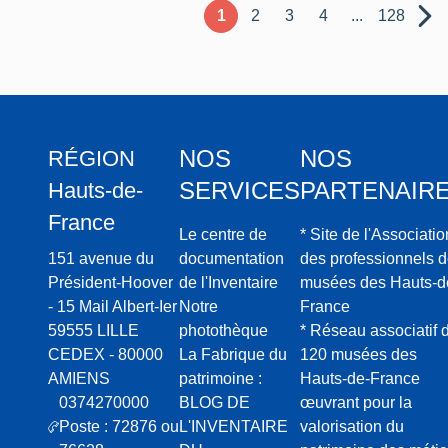
1
2
3
4
...
128
NOS
NOS
RÉGION
SERVICES
PARTENAIR
Hauts-de-
France
Le centre de
* Site de l'Associatio
151 avenue du
documentation
des professionnels 
Président-Hoover
de l'Inventaire
musées des Hauts-d
- 15 Mail Albert-Ier
Notre
France
59555 LILLE
photothèque
* Réseau associatif 
CEDEX - 80000
La Fabrique du
120 musées des
AMIENS
patrimoine :
Hauts-de-France
0374270000
BLOG DE
œuvrant pour la
Poste : 72876 ou
L'INVENTAIRE
valorisation du