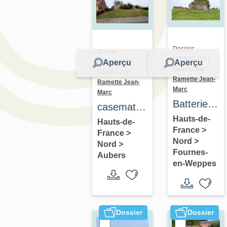
Dossier
Dossier
IA59005170 |
Aperçu
Aperçu
IA59004830 |
Réalisé par
Réalisé par
Ramette Jean-
Ramette Jean-
Marc
Marc
Batterie
casemate
de Bas-
Hauts-de-
de
Hauts-de-
France
>
Flandre
France
>
commandement
Nord
>
Nord
>
292
Fournes-
Aubers
en-Weppes
Dossier
Dossier