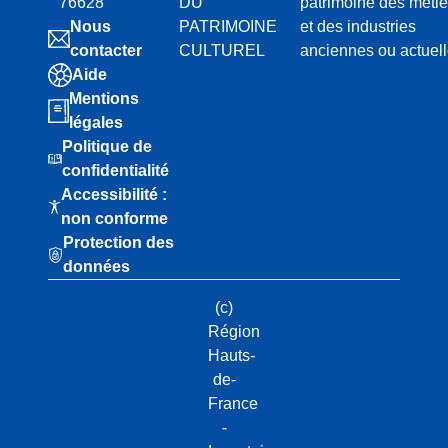
76628
DU
patrimoine des métie
Nous
PATRIMOINE
et des industries
contacter
CULTUREL
anciennes ou actuel
Aide
Mentions
légales
Politique de
confidentialité
Accessibilité :
non conforme
Protection des
données
(c)
Région
Hauts-
de-
France
-