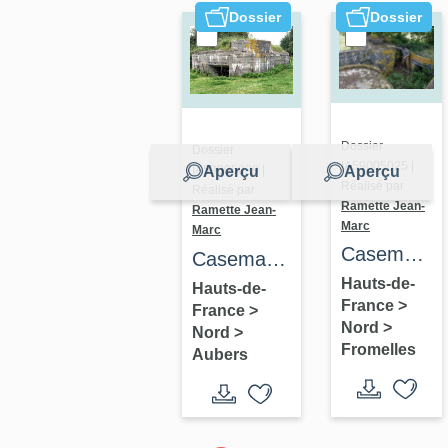
Dossier
Dossier
Dossier
Dossier
IA59005025 |
Aperçu
Aperçu
IA59005029 |
Réalisé par
Réalisé par
Ramette Jean-
Ramette Jean-
Marc
Marc
Casemate
Casemate
à
Hauts-de-
à canon
Hauts-de-
France
>
mitrailleuse
France
>
277
Nord
>
Nord
>
344
Fromelles
Aubers