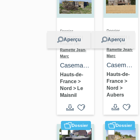
Dossier
Dossier
IA59004801 |
IA59004927 |
Aperçu
Aperçu
Réalisé par
Réalisé par
Ramette Jean-
Ramette Jean-
Marc
Marc
Casemate
Casemate
à mortier
3
Hauts-de-
Hauts-de-
France
>
France
>
(?) 171
Nord
>
Nord
>
Le
Aubers
Maisnil
Dossier
Dossier