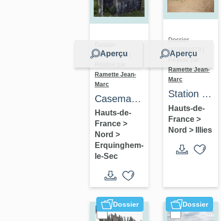
Dossier
Dossier
IA59004978 |
Aperçu
Aperçu
IA59005365 |
Réalisé par
Réalisé par
Ramette Jean-
Ramette Jean-
Marc
Marc
Station de
Casemate
pompage
Hauts-de-
à
Hauts-de-
France
>
casematée
France
>
personnel
Nord
>
Illies
127, dite
Nord
>
328
Erquinghem-
du
le-Sec
Transloy
Dossier
Dossier