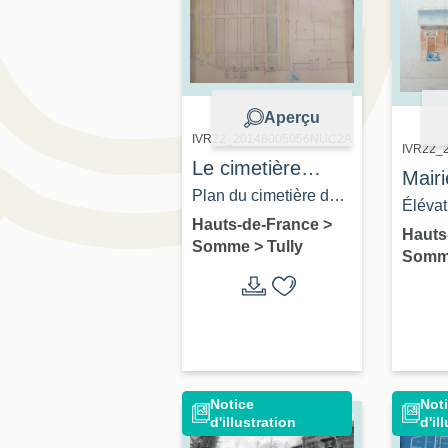
Aperçu
IVR22_20148005056NUC2A
IVR22_
Le cimetière
Mairi
communal de
Plan du cimetière de
Méne
Élévat
Tully
Tully, 1899 (AD
Hauts-de-France
>
E. Riq
Hauts
Somme
>
Tully
Somme ; 99 O 1886).
Som
Somme
Notice
Not
d'illustration
d'il