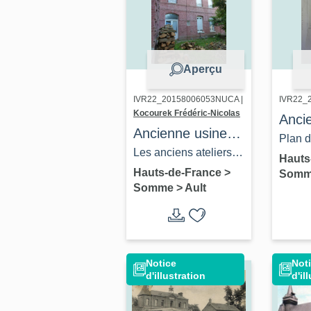
Ternois Industrie
Picardie
Aperçu
IVR22_20158006053NUCA |
IVR22_
Kocourek Frédéric-Nicolas
Anci
Ancienne usine
robin
Plan d
de serrurerie
Les anciens ateliers
Holle
robinet
Hauts
Lennel et Cie
de fabrication.
Hauts-de-France
>
Som
Duve
et Duv
Somme
>
Ault
(coll. p
Notice
Not
d'illustration
d'il