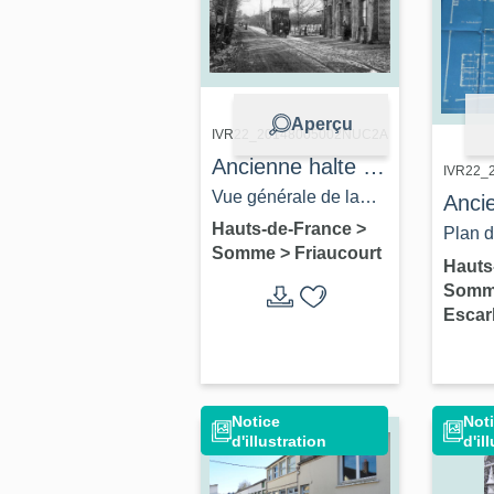
Aperçu
IVR22_20148005002NUC2A
Ancienne halte de
IVR22_
tramway de
Vue générale de la
Anci
Friaucourt
gare depuis la Grande
Hauts-de-France
>
deme
Plan 
Somme
>
Friaucourt
Rue, vers 1907.
d'Eu
Imbert,
Hauts
Som
puis
A. Ma
Escar
de Fri
(AD S
Escar
1904).
aujou
mais
Notice
Not
d'illustration
d'il
assoc