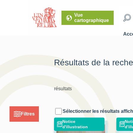
Vue
cartographique
Accé
Résultats de la rech
résultats
Sélectionner les résultats affic
Filtres
Notice
Not
d'illustration
d'il