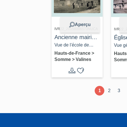
Aperçu
IVR22_20158006573NUCA
IVR22_
Ancienne mairie
Églis
et ancienne école
Saint
Vue de l'école de
Vue gé
primaire de filles
Woin
Valines, début du 20e
quart 
Hauts-de-France
>
Hauts
Somme
>
Valines
Som
de Valines
siècle (coll. part.).
(coll. p
1
2
3