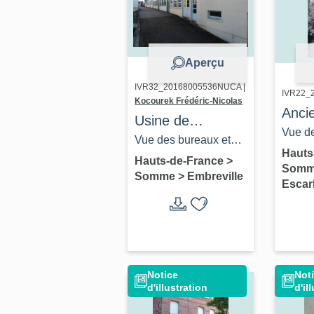
Aperçu
IVR32_20168005536NUCA |
IVR22_
Kocourek Frédéric-Nicolas
Anci
Usine de
deme
Vue de
serrurerie et de
Vue des bureaux et
l'ind
antéri
Hauts
robinetterie
des ateliers de
Hauts-de-France
>
Som
Imber
(coll. p
Somme
>
Embreville
Ternois S.A puis
fabrication.
Escar
fonderie de
zamak et
d'aluminium
Ternois Fonderie
Notice
Not
SARL
d'illustration
d'il
actuellement