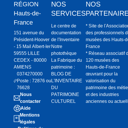
NOS
NOS
RÉGION
SERVICES
PARTENAIR
Hauts-de-
France
Le centre de
* Site de l'Associatio
151 avenue du
documentation
des professionnels 
Président-Hoover
de l'Inventaire
musées des Hauts-d
- 15 Mail Albert-Ier
Notre
France
59555 LILLE
photothèque
* Réseau associatif 
CEDEX - 80000
La Fabrique du
120 musées des
AMIENS
patrimoine :
Hauts-de-France
0374270000
BLOG DE
œuvrant pour la
Poste : 72876 ou
L'INVENTAIRE
valorisation du
76628
DU
patrimoine des métie
Nous
PATRIMOINE
et des industries
contacter
CULTUREL
anciennes ou actuel
Aide
Mentions
légales