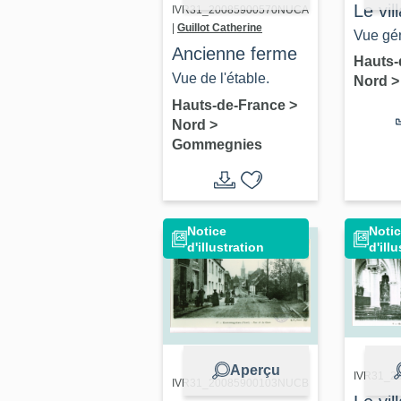
Le vil
IVR31_20085900570NUCA
|
Guillot Catherine
Sales
Vue gén
Ancienne ferme
place d
Hauts-
Vue de l'étable.
Nord
Carte p
Hauts-de-France
>
Nord, 5
Nord
>
Salesc
Gommegnies
Notice
Noti
d'illustration
d'ill
Aperçu
IVR31_2
IVR31_20085900103NUCB