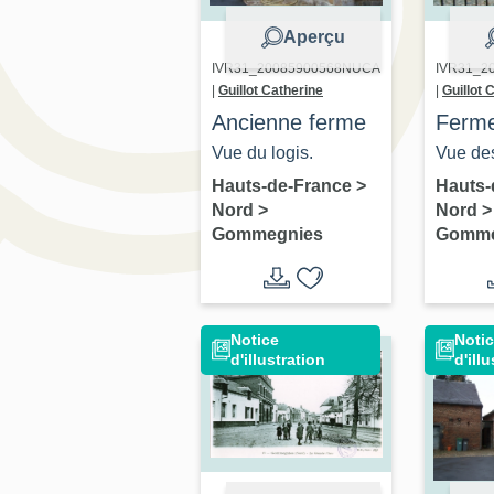
Aperçu
IVR31_20085900568NUCA
IVR31_2
|
Guillot Catherine
|
Guillot 
Ancienne ferme
Ferm
actue
Vue du logis.
Vue des
mais
Hauts-de-France
>
Hauts-
Nord
>
Nord
>
Gommegnies
Gomme
Notice
Noti
d'illustration
d'ill