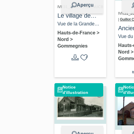
Aperçu
IVR31_20085900096NUCB
IVR31_2
Le village de
|
Guillot 
Gommegnies
Vue de la Grande
Ancie
Place.
Hauts-de-France
>
Vue du 
Nord
>
partie d
Hauts-
Gommegnies
Nord
>
Gomme
Notice
Noti
d'illustration
d'ill
Aperçu