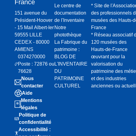
France
Le centre de
* Site de l'Associatio
151 avenue du
documentation
des professionnels 
Président-Hoover
de l'Inventaire
musées des Hauts-d
- 15 Mail Albert-Ier
Notre
France
59555 LILLE
photothèque
* Réseau associatif 
CEDEX - 80000
La Fabrique du
120 musées des
AMIENS
patrimoine :
Hauts-de-France
0374270000
BLOG DE
œuvrant pour la
Poste : 72876 ou
L'INVENTAIRE
valorisation du
76628
DU
patrimoine des métie
Nous
PATRIMOINE
et des industries
contacter
CULTUREL
anciennes ou actuel
Aide
Mentions
légales
Politique de
confidentialité
Accessibilité :