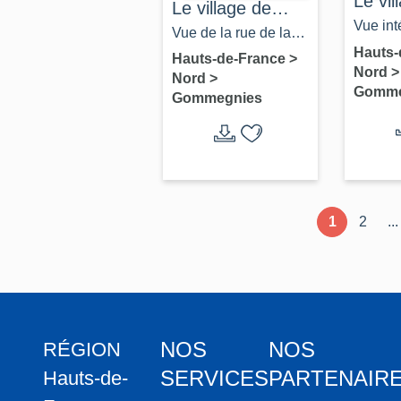
Le vil
Le village de
Gomm
Vue int
Gommegnies
Vue de la rue de la
l'églis
Hauts-
Gare (AD Nord, 5 Fi
Hauts-de-France
>
Nord
>
Fi Gom
Nord
>
Gommegnies, n°22).
Gomme
Gommegnies
1
2
...
NOS
NOS
RÉGION
SERVICES
PARTENAIR
Hauts-de-