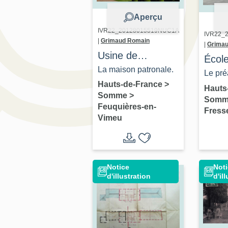
Aperçu
IVR22_20128015519NUC1A
IVR22_
|
Grimaud Romain
|
Grima
Usine de
École
serrurerie
La maison patronale.
Fress
Le pré
Dufrancastel et
Hauts-de-France
>
(anci
de cla
Hauts
Somme
>
Pommaredes,
Som
paroi
Feuquières-en-
Fress
puis
cimet
Vimeu
Pommaredes et
Quen
Martinet, puis
Pommaredes et
Notice
Not
Devisme
d'illustration
d'il