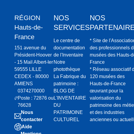
NOS
NOS
RÉGION
SERVICES
PARTENAIR
Hauts-de-
France
Le centre de
* Site de l'Associatio
151 avenue du
documentation
des professionnels 
Président-Hoover
de l'Inventaire
musées des Hauts-d
- 15 Mail Albert-Ier
Notre
France
59555 LILLE
photothèque
* Réseau associatif 
CEDEX - 80000
La Fabrique du
120 musées des
AMIENS
patrimoine :
Hauts-de-France
0374270000
BLOG DE
œuvrant pour la
Poste : 72876 ou
L'INVENTAIRE
valorisation du
76628
DU
patrimoine des métie
Nous
PATRIMOINE
et des industries
contacter
CULTUREL
anciennes ou actuel
Aide
Mentions