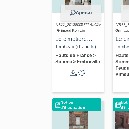
Aperçu
IVR22_20138005277NUC2A
IVR22_
|
Grimaud Romain
Grimau
Le cimetière
Le ci
communal
comm
Tombeau (chapelle)
Tombea
d'Embreville
Feuq
de la veuve Dohen,
Ducorr
Hauts-de-France
>
Hauts
Somme
>
Embreville
Som
Vime
donatrice terrain sur
Fiérai
Feuqu
lequel est établi le
Vime
cimetière.
Notice
Not
d'illustration
d'il