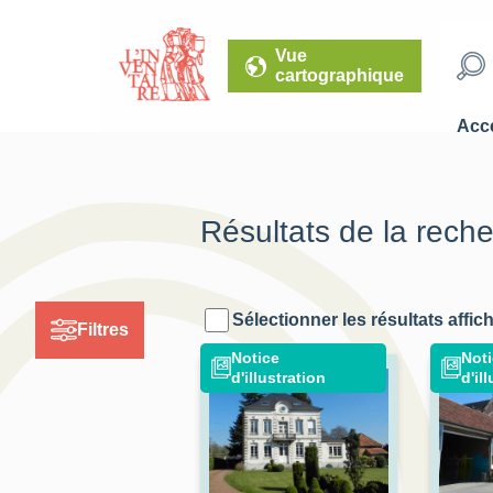
Vue
cartographique
Accé
Résultats de la rech
Sélectionner les résultats affic
Filtres
Notice
Not
d'illustration
d'il