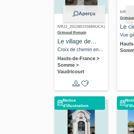
IVR22_
Aperçu
Grimau
Le ci
IVR22_20128015568NUCA |
Grimaud Romain
comm
Vue gé
Le village de
Valin
la rue 
Hauts
Vaudricourt
Croix de chemin en
Som
grès (vestiges), rue
Hauts-de-France
>
Somme
>
Curie.
Vaudricourt
Notice
Not
d'illustration
d'il