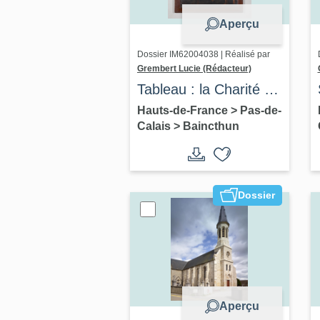
Aperçu
Dossier IM62004038 | Réalisé par
Grembert Lucie (Rédacteur)
Tableau : la Charité de
Saint Martin
Hauts-de-France
>
Pas-de-
Calais
>
Baincthun
Dossier
Aperçu