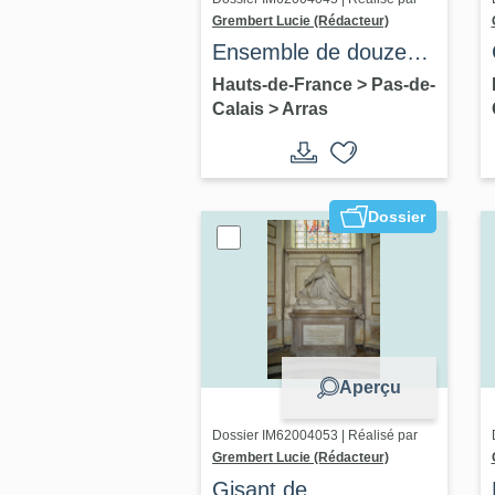
Grembert Lucie (Rédacteur)
Ensemble de douze
stalles
Hauts-de-France
>
Pas-de-
Calais
>
Arras
Dossier
Aperçu
Dossier IM62004053 | Réalisé par
Grembert Lucie (Rédacteur)
Gisant de