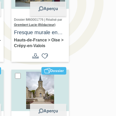
Aperçu
Dossier IM60001776 | Réalisé par
Grembert Lucie (Rédacteur)
Fresque murale en
marqueterie d'ardoise,
-
Hauts-de-France
>
Oise
>
Crépy-en-Valois
roches et miroirs
Dossier
Aperçu