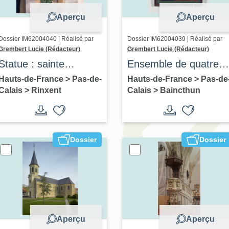
Aperçu
Aperçu
Dossier IM62004040 | Réalisé par
Dossier IM62004039 | Réalisé par
Grembert Lucie (Rédacteur)
Grembert Lucie (Rédacteur)
Statue : sainte
Ensemble de quatre
Wilgeforte
tableaux : les quatre
Hauts-de-France
>
Pas-de-
Hauts-de-France
>
Pas-de
Calais
>
Rinxent
Calais
>
Baincthun
Évangélistes
Dossier
Dossier
Aperçu
Aperçu