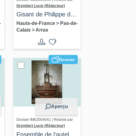
Grembert Lucie (Rédacteur)
Gisant de Philippe de
Caverel
-
Hauts-de-France
>
Pas-de-
Calais
>
Arras
Dossier
Aperçu
Dossier IM62004041 | Réalisé par
Grembert Lucie (Rédacteur)
Ensemble de l'autel de