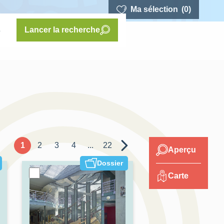
Ma sélection
(0)
s
Lancer la recherche
1
2
3
4
...
22
Aperçu
Dossier
Carte