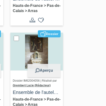
l'ancienne chapelle
-
Hauts-de-France
>
Pas-de-
Calais
>
Arras
Saint-Jérôme (autel,
tabernacle, gradin,
exposition)
Dossier
Aperçu
Dossier IM62004056 | Réalisé par
Grembert Lucie (Rédacteur)
Ensemble de l'autel
secondaire de
-
Hauts-de-France
>
Pas-de-
Calais
>
Arras
l'ancienne chapelle