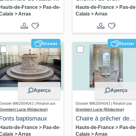
bras sud du transept
Hauts-de-France
>
Pas-de-
Hauts-de-France
>
Pas-de
Calais
>
Arras
Calais
>
Arras
de style Art déco
(autel, degré d'autel,
retable, tabernacle,
clôture d'autel)
Dossier
Dossier
Aperçu
Aperçu
Dossier IM62004042 | Réalisé par
Dossier IM62004043 | Réalisé par
Grembert Lucie (Rédacteur)
Grembert Lucie (Rédacteur)
Fonts baptismaux
Chaire à prêcher de
style Art déco
Hauts-de-France
>
Pas-de-
Hauts-de-France
>
Pas-de
Calais
>
Arras
Calais
>
Arras