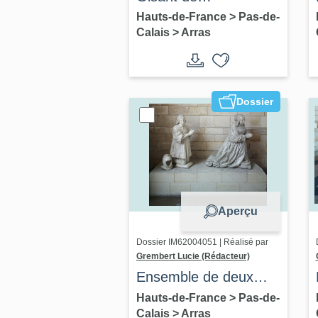
Monseigneur de la
Hauts-de-France
>
Pas-de-
Calais
>
Arras
Tour d'Auvergne
Dossier
Aperçu
Dossier IM62004051 | Réalisé par
Grembert Lucie (Rédacteur)
Ensemble de deux
statues : Philippe de
Hauts-de-France
>
Pas-de-
Calais
>
Arras
Torcy et Suzanne