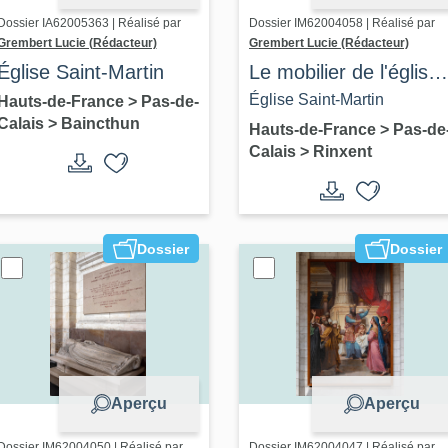
Dossier IA62005363 | Réalisé par
Dossier IM62004058 | Réalisé par
Grembert Lucie (Rédacteur)
Grembert Lucie (Rédacteur)
Église Saint-Martin
Le mobilier de l'église
Saint-Martin
Église Saint-Martin
Hauts-de-France
>
Pas-de-
Calais
>
Baincthun
Hauts-de-France
>
Pas-de
Calais
>
Rinxent
Dossier
Dossier
Aperçu
Aperçu
Dossier IM62004050 | Réalisé par
Dossier IM62004047 | Réalisé par