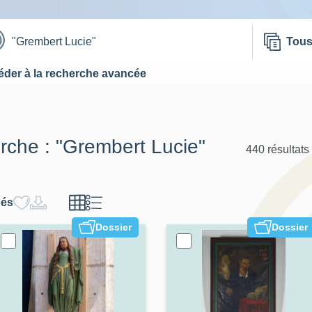
Tou
der à la recherche avancée
erche :
"Grembert Lucie"
440 résultats
hés
Dossier
Dossier