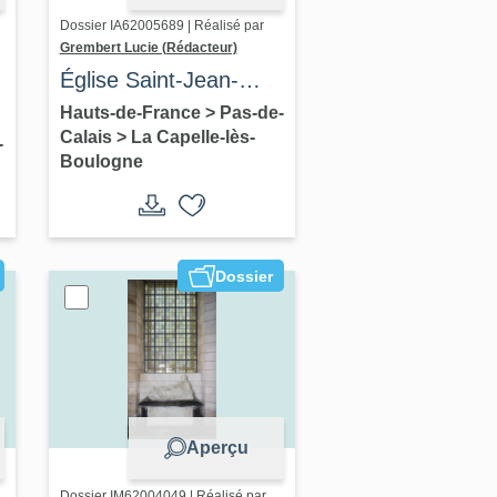
Dossier IA62005689 | Réalisé par
Grembert Lucie (Rédacteur)
Église Saint-Jean-
Baptiste et son
Hauts-de-France
>
Pas-de-
Calais
>
La Capelle-lès-
cimetière
-
Boulogne
Dossier
Aperçu
Dossier IM62004049 | Réalisé par