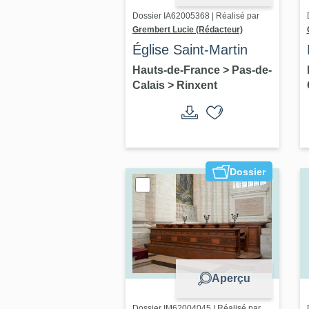
Dossier IA62005368 | Réalisé par
Grembert Lucie (Rédacteur)
Église Saint-Martin
Hauts-de-France
>
Pas-de-
Calais
>
Rinxent
Dossier
Aperçu
Dossier IM62004045 | Réalisé par