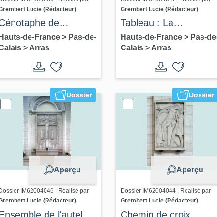
Grembert Lucie (Rédacteur)
Grembert Lucie (Rédacteur)
Cénotaphe de
Tableau : La
Monseigneur Julien
Présentation de Jésus
Hauts-de-France
>
Pas-de-
Hauts-de-France
>
Pas-de
Calais
>
Arras
Calais
>
Arras
au Temple
Dossier
Dossier
Aperçu
Aperçu
Dossier IM62004046 | Réalisé par
Dossier IM62004044 | Réalisé par
Grembert Lucie (Rédacteur)
Grembert Lucie (Rédacteur)
Ensemble de l'autel du
Chemin de croix