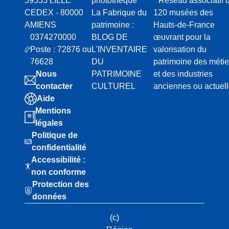
59555 LILLE
photothèque
* Réseau associatif 
CEDEX - 80000
La Fabrique du
120 musées des
AMIENS
patrimoine :
Hauts-de-France
0374270000
BLOG DE
œuvrant pour la
Poste : 72876 ou
L'INVENTAIRE
valorisation du
76628
DU
patrimoine des métie
Nous
PATRIMOINE
et des industries
contacter
CULTUREL
anciennes ou actuel
Aide
Mentions
légales
Politique de
confidentialité
Accessibilité :
non conforme
Protection des
données
(c)