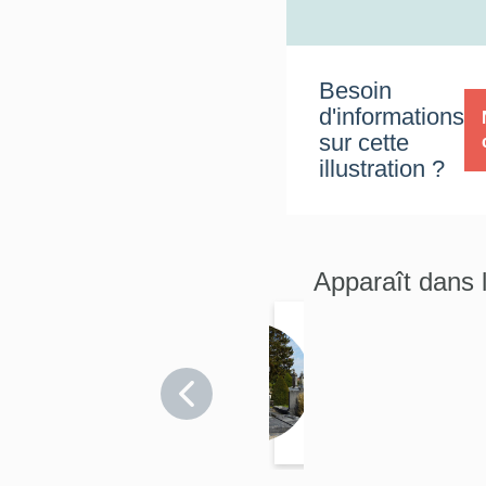
Besoin
d'informations
sur cette
illustration ?
Apparaît dans 
Enclos
funérai
Somme
re
>
Lebrun
Péronne
-
Ponch