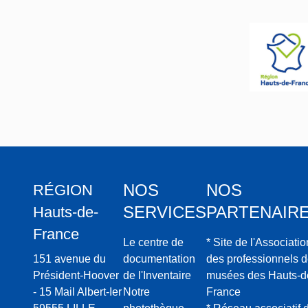
on et
Lebrun
-
Fourne
t
NOS
NOS
RÉGION
SERVICES
PARTENAIR
Hauts-de-
France
Le centre de
* Site de l'Associatio
151 avenue du
documentation
des professionnels 
Président-Hoover
de l'Inventaire
musées des Hauts-d
- 15 Mail Albert-Ier
Notre
France