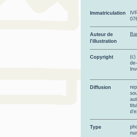
IV
Immatriculation
07
Bar
Auteur de
l'illustration
(c)
Copyright
de-
Inv
rep
Diffusion
so
aut
tit
d'e
ph
Type
nu