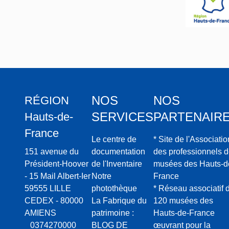
ure de
u
Rober
x
t Saint
,
m
a
n
o
NOS
NOS
RÉGION
i
SERVICES
PARTENAIR
r
Hauts-de-
s
France
Le centre de
* Site de l'Associatio
e
151 avenue du
documentation
des professionnels 
t
Président-Hoover
de l'Inventaire
musées des Hauts-d
v
- 15 Mail Albert-Ier
Notre
France
il
59555 LILLE
photothèque
* Réseau associatif 
l
CEDEX - 80000
La Fabrique du
120 musées des
é
AMIENS
patrimoine :
Hauts-de-France
g
0374270000
BLOG DE
œuvrant pour la