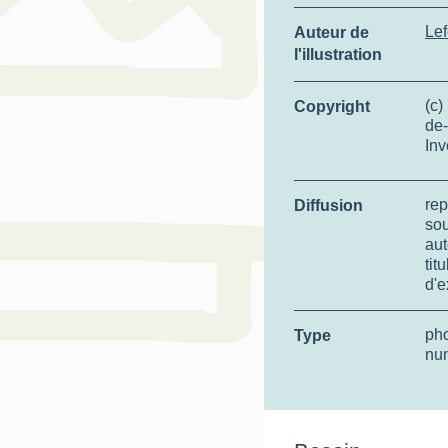
Lef
Auteur de
l'illustration
(c)
Copyright
de-
Inv
rep
Diffusion
so
aut
tit
d'e
ph
Type
nu