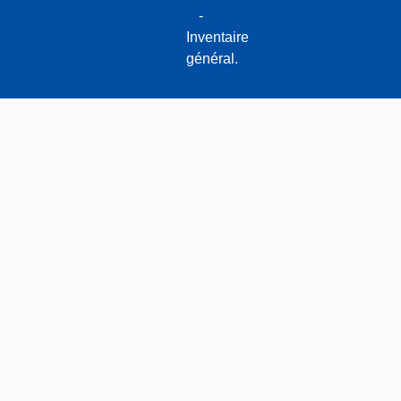
v
-
r
Inventaire
e
général.