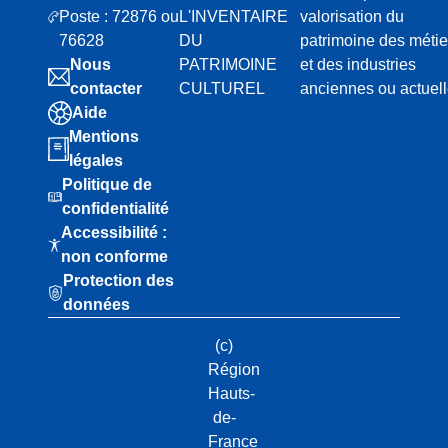
i
Poste : 72876 ou
L'INVENTAIRE
valorisation du
a
76628
DU
patrimoine des métie
t
Nous
PATRIMOINE
et des industries
u
contacter
CULTUREL
anciennes ou actuel
Aide
r
Mentions
e
légales
s
Politique de
d
confidentialité
u
Accessibilité :
V
non conforme
a
Protection des
l
données
d
(c)
e
Région
N
Hauts-
i
de-
è
France