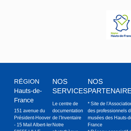
(vestiges)
t
e
a
u
x
,
m
a
n
o
NOS
NOS
RÉGION
i
r
SERVICES
PARTENAIR
Hauts-de-
s
France
Le centre de
* Site de l'Associatio
e
151 avenue du
documentation
des professionnels 
t
Président-Hoover
de l'Inventaire
musées des Hauts-d
v
- 15 Mail Albert-Ier
Notre
France
il