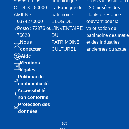
59555 LILLE
photothèque
* Réseau associatif 
l
CEDEX - 80000
La Fabrique du
120 musées des
é
AMIENS
patrimoine :
Hauts-de-France
g
0374270000
BLOG DE
œuvrant pour la
i
Poste : 72876 ou
L'INVENTAIRE
valorisation du
a
76628
DU
patrimoine des métie
t
Nous
PATRIMOINE
et des industries
u
contacter
CULTUREL
anciennes ou actuel
Aide
r
Mentions
e
légales
s
Politique de
d
confidentialité
u
Accessibilité :
V
non conforme
a
Protection des
l
données
d
(c)
e