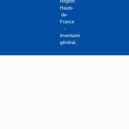
Région
N
Hauts-
i
de-
è
France
v
-
r
Inventaire
e
général.