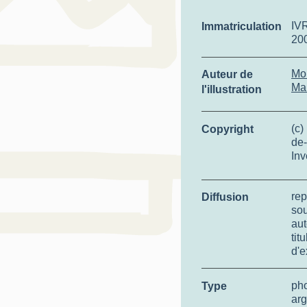
IV
Immatriculation
20
Mo
Auteur de
Ma
l'illustration
(c)
Copyright
de-
Inv
rep
Diffusion
so
aut
tit
d'e
ph
Type
arg