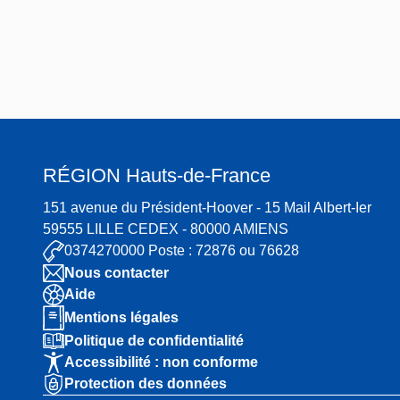
Cha
pitr
e ou
de
Div
e-le-
Fra
RÉGION
Hauts-de-France
nc,
puis
151 avenue du Président-Hoover - 15 Mail Albert-Ier
min
59555 LILLE CEDEX - 80000 AMIENS
oter
0374270000 Poste : 72876 ou 76628
ie
Nous contacter
du
Aide
Cha
Mentions légales
pitr
Politique de confidentialité
Accessibilité : non conforme
e
Protection des données