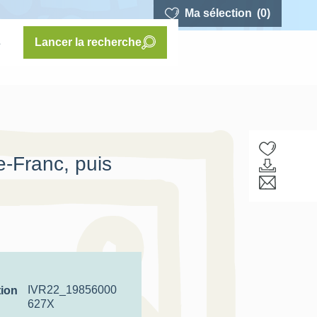
Ma sélection
(0)
s
Lancer la recherche
e-Franc, puis
IVR22_19856000
tion
627X