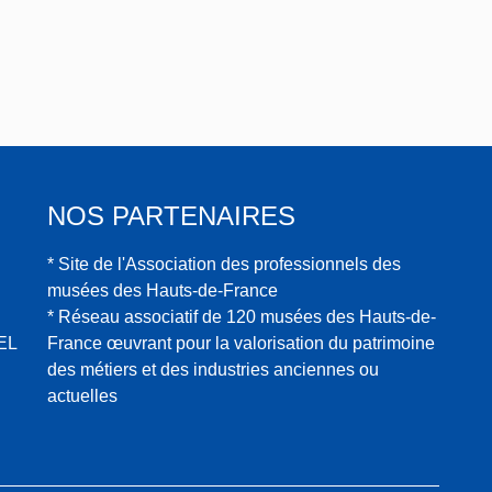
e de
la
com
mu
ne
de
Ville
NOS PARTENAIRES
* Site de l'Association des professionnels des
musées des Hauts-de-France
* Réseau associatif de 120 musées des Hauts-de-
EL
France œuvrant pour la valorisation du patrimoine
des métiers et des industries anciennes ou
actuelles