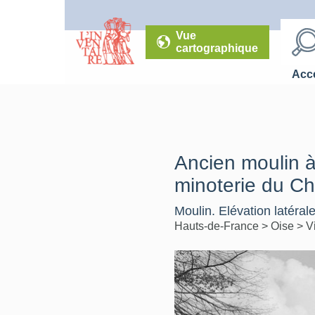
Vue
cartographique
Accé
Ancien moulin à 
minoterie du Ch
Moulin. Elévation latérale
Hauts-de-France
>
Oise
>
Vi