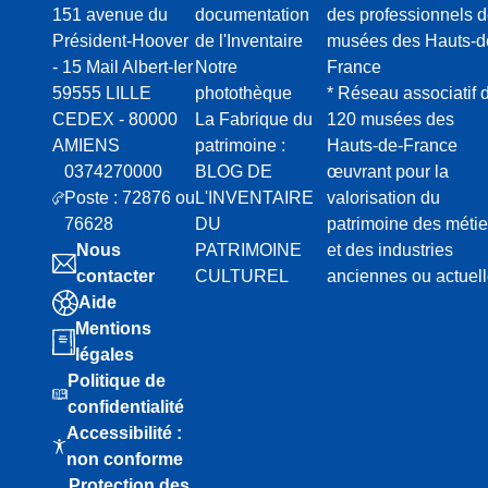
151 avenue du
documentation
des professionnels 
Président-Hoover
de l'Inventaire
musées des Hauts-d
- 15 Mail Albert-Ier
Notre
France
59555 LILLE
photothèque
* Réseau associatif 
CEDEX - 80000
La Fabrique du
120 musées des
AMIENS
patrimoine :
Hauts-de-France
0374270000
BLOG DE
œuvrant pour la
Poste : 72876 ou
L'INVENTAIRE
valorisation du
76628
DU
patrimoine des métie
Nous
PATRIMOINE
et des industries
contacter
CULTUREL
anciennes ou actuel
Aide
Mentions
légales
Politique de
confidentialité
Accessibilité :
non conforme
Protection des