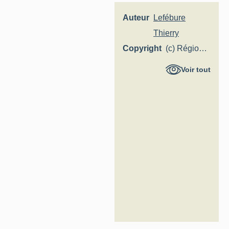
Auteur
Lefébure
Thierry
Copyright
(c) Région
Hauts-de-
Voir tout
France -
Inventaire
général