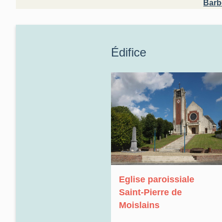
Barb
Édifice
Eglise paroissiale
Saint-Pierre de
Moislains