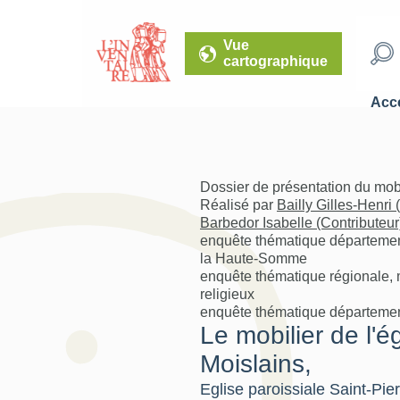
Vue
cartographique
Accé
Dossier de présentation du mob
Réalisé par
Bailly Gilles-Henri
Barbedor Isabelle (Contributeur
enquête thématique départemen
la Haute-Somme
enquête thématique régionale, m
religieux
enquête thématique départemen
Le mobilier de l'é
Moislains,
Eglise paroissiale Saint-Pie