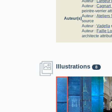
Auteur :
Lardeur
Auteur :
Cagnart
peintre-verrier
at
Auteur :
Ateliers
Auteur(s)
source
Auteur :
Vadella
Auteur :
Faille L
architecte
attribu
Illustrations
8