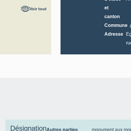
al
et
Voir tout
canton
Commune
Adresse
Eg
ru
Désignation
Autres parties
monument aux mor