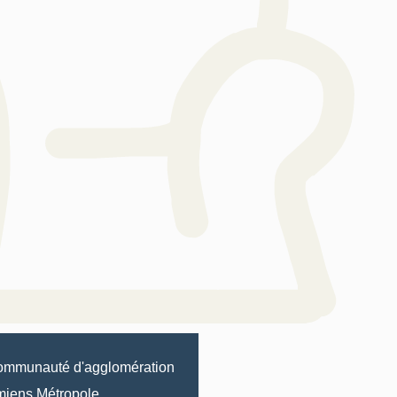
mmunauté d'agglomération
iens Métropole