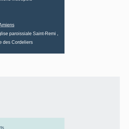
Amiens
lise paroissiale Saint-Remi
,
e des
Cordeliers
ts