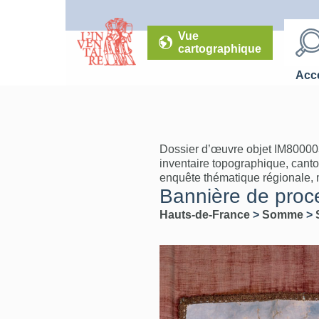
Vue
cartographique
Accé
Dossier d’œuvre objet IM80000
inventaire topographique, cant
enquête thématique régionale, mo
Bannière de proce
Hauts-de-France
>
Somme
>