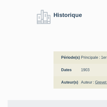
Historique
Période(s)
Principale :
1er
Dates
1903
Auteur(s)
Auteur :
Grevet