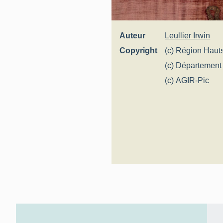
Auteur
Leullier Irwin
Copyright
(c) Région Haut
Inventaire génér
(c) Départemen
(c) AGIR-Pic