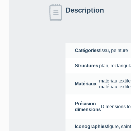
Description
Catégories
tissu
,
peinture
Structures
plan
,
rectangula
matériau textile
Matériaux
matériau textile
Précision
Dimensions tot
dimensions
Iconographies
figure
,
sain