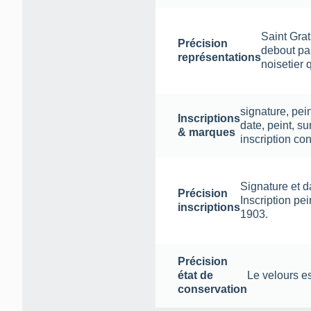
Saint Grat
Précision
debout par
représentations
noisetier 
signature
,
pein
Inscriptions
date
,
peint
,
su
& marques
inscription co
Signature et d
Précision
Inscription p
inscriptions
1903.
Précision
état de
Le velours es
conservation