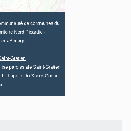
ommunauté de communes du
rritoire Nord Picardie
-
llers-Bocage
Saint-Gratien
lise paroissiale Saint-Gratien
nt
chapelle du Sacré-Coeur
e