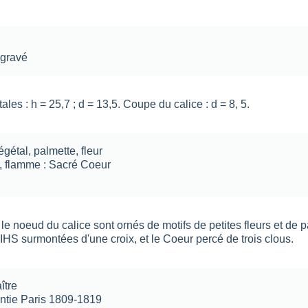
,
gravé
les : h = 25,7 ; d = 13,5. Coupe du calice : d = 8, 5.
égétal
,
palmette
,
fleur
r, flamme : Sacré Coeur
 le noeud du calice sont ornés de motifs de petites fleurs et de 
s IHS surmontées d'une croix, et le Coeur percé de trois clous.
ître
tie Paris 1809-1819