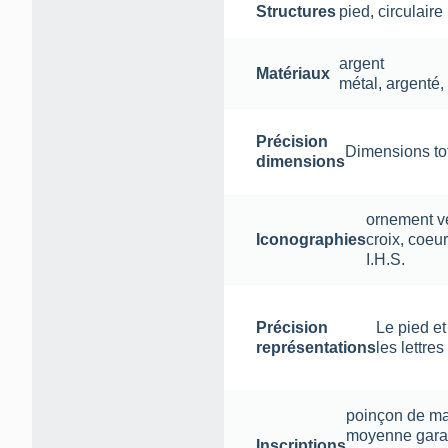
Structures
pied
,
circulaire
argent
Matériaux
métal
,
argenté
Précision
Dimensions tota
dimensions
ornement v
Iconographies
croix, coeu
I.H.S.
Précision
Le pied et
représentations
les lettre
poinçon de ma
moyenne garan
Inscriptions