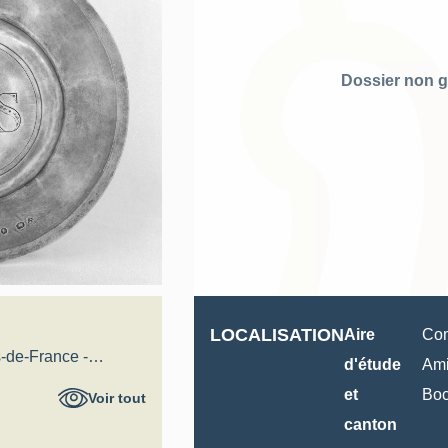
Dossier non g
LOCALISATION
Aire
Com
-de-France -
d'étude
Ami
al
et
Bo
Voir tout
canton