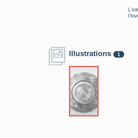
L'in
l'In
Illustrations
1