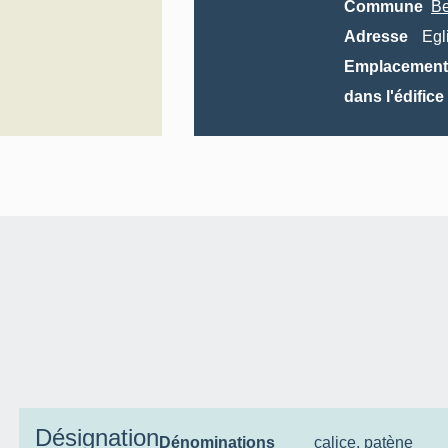
Commune
Be
Adresse
Egl
Emplacement
dans l'édifice
Désignation
Dénominations
calice
,
patène