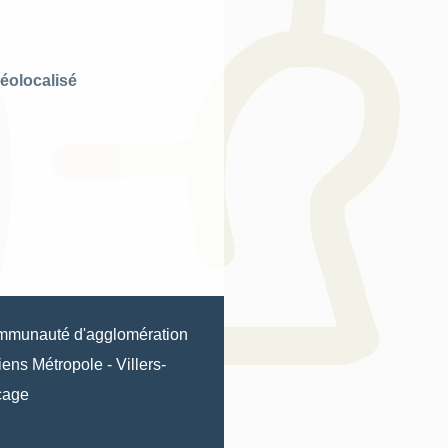
éolocalisé
munauté d'agglomération
ens Métropole
-
Villers-
cage