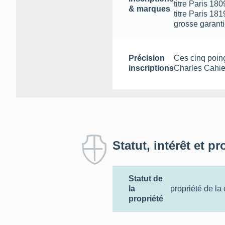
titre Paris 18
& marques
titre Paris 18
grosse garant
Précision
Ces cinq poinç
inscriptions
Charles Cahie
Statut, intérêt et pr
Statut de
la
propriété de l
propriété