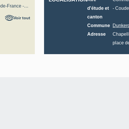
-de-France -
d'étude et
-
Coude
l
canton
Voir tout
Commune
Dunker
Adresse
Chapel
place de