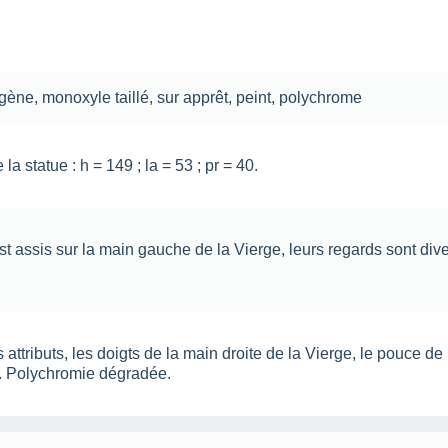
digène
,
monoxyle
taillé
,
sur apprêt
,
peint
,
polychrome
a statue : h = 149 ; la = 53 ; pr = 40.
st assis sur la main gauche de la Vierge, leurs regards sont dive
attributs, les doigts de la main droite de la Vierge, le pouce de
. Polychromie dégradée.