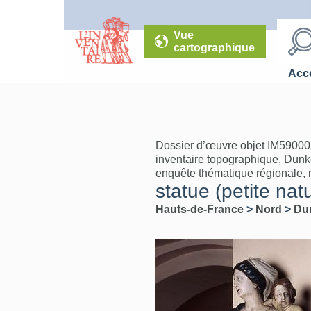
Vue
cartographique
Accé
Dossier d’œuvre objet IM59000
inventaire topographique, Dunk
enquête thématique régionale, mo
statue (petite natu
Hauts-de-France
>
Nord
>
Du