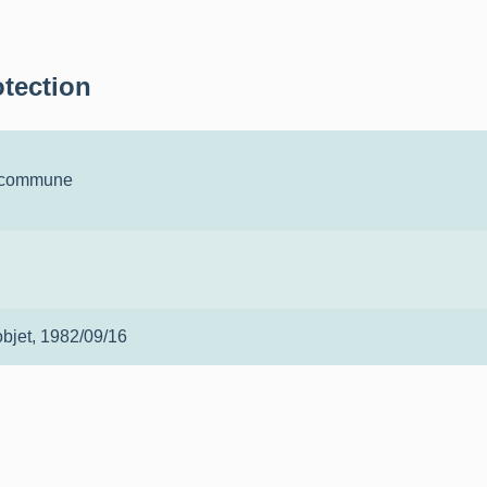
otection
a commune
objet
, 1982/09/16