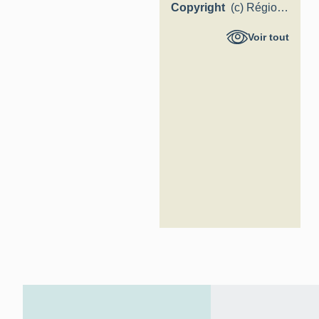
Copyright
(c) Région
Hauts-de-
Voir tout
France -
Inventaire
général