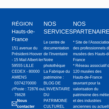
NOS
NOS
RÉGION
SERVICES
PARTENAIR
Hauts-de-
France
Le centre de
* Site de l'Associatio
151 avenue du
documentation
des professionnels 
Président-Hoover
de l'Inventaire
musées des Hauts-d
- 15 Mail Albert-Ier
Notre
France
59555 LILLE
photothèque
* Réseau associatif 
CEDEX - 80000
La Fabrique du
120 musées des
AMIENS
patrimoine :
Hauts-de-France
0374270000
BLOG DE
œuvrant pour la
Poste : 72876 ou
L'INVENTAIRE
valorisation du
76628
DU
patrimoine des métie
Nous
PATRIMOINE
et des industries
contacter
CULTUREL
anciennes ou actuel