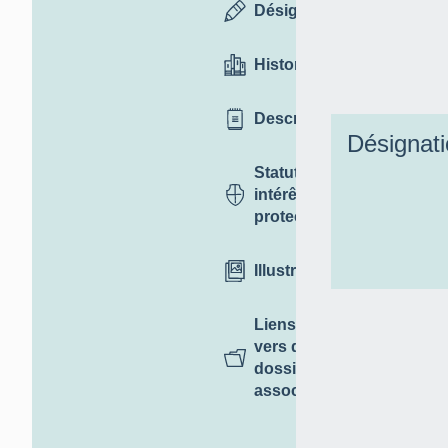
Désignation
Historique
Description
Désignat
Statut,
intérêt et
protection
Illustrations
Liens
vers des
dossiers
associés