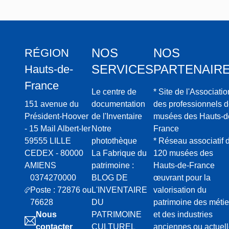
NOS
NOS
RÉGION
SERVICES
PARTENAIR
Hauts-de-
France
Le centre de
* Site de l'Associatio
151 avenue du
documentation
des professionnels 
Président-Hoover
de l'Inventaire
musées des Hauts-d
- 15 Mail Albert-Ier
Notre
France
59555 LILLE
photothèque
* Réseau associatif 
CEDEX - 80000
La Fabrique du
120 musées des
AMIENS
patrimoine :
Hauts-de-France
0374270000
BLOG DE
œuvrant pour la
Poste : 72876 ou
L'INVENTAIRE
valorisation du
76628
DU
patrimoine des métie
Nous
PATRIMOINE
et des industries
contacter
CULTUREL
anciennes ou actuel