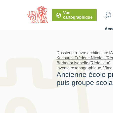
Vue
cartographique
Accé
Dossier d’œuvre architecture I
Kocourek Frédéric-Nicolas (Ré
Barbedor Isabelle (Rédacteur)
inventaire topographique, Vimeu
Ancienne école pr
puis groupe scolai