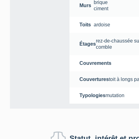
brique
Murs
ciment
Toits
ardoise
rez-de-chaussée su
Étages
comble
Couvrements
Couvertures
toit à longs p
Typologies
mutation
Statut, intérêt et pr