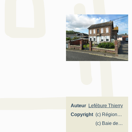
Auteur
Lefébure Thierry
Copyright
(c) Région
Hauts-de-
(c) Baie de