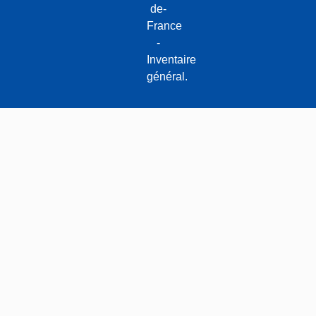
de-
France
-
Inventaire
général.