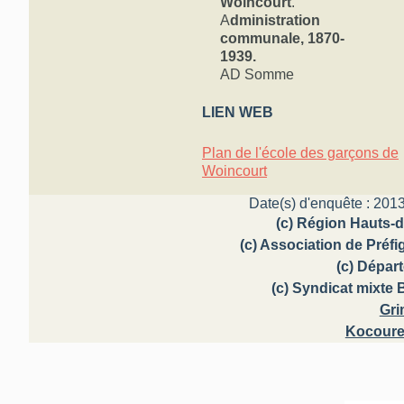
Woincourt
.
A
dministration
communale, 1870-
1939.
AD Somme
LIEN WEB
Plan de l'école des garçons de
Woincourt
Date(s) d'enquête : 2013
(c) Région Hauts-d
(c) Association de Préf
(c) Dépar
(c) Syndicat mixte 
Gr
Kocoure