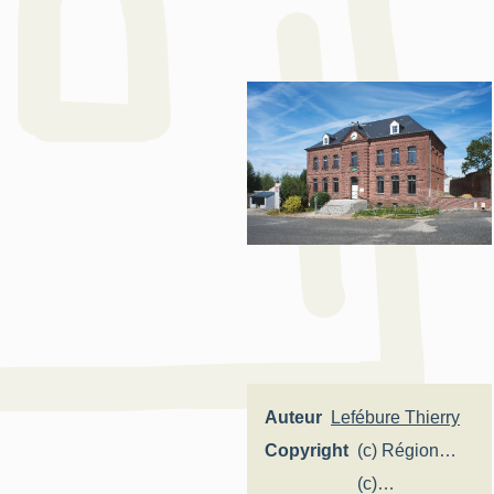
Auteur
Lefébure Thierry
Copyright
(c) Région
Hauts-de-
(c)