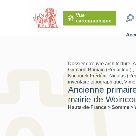
Vue
cartographique
Accé
Dossier d’œuvre architecture I
Grimaud Romain (Rédacteur)
;
Kocourek Frédéric-Nicolas (Ré
inventaire topographique, Vimeu
Ancienne primaire
mairie de Woincour
Hauts-de-France
>
Somme
>