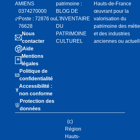
AMIENS
patrimoine :
Hauts-de-France
0374270000
BLOG DE
œuvrant pour la
Poste : 72876 ou
L'INVENTAIRE
valorisation du
76628
DU
patrimoine des métie
Nous
PATRIMOINE
et des industries
contacter
CULTUREL
anciennes ou actuel
Aide
Mentions
légales
Politique de
confidentialité
Accessibilité :
non conforme
Protection des
données
(c)
Région
Hauts-