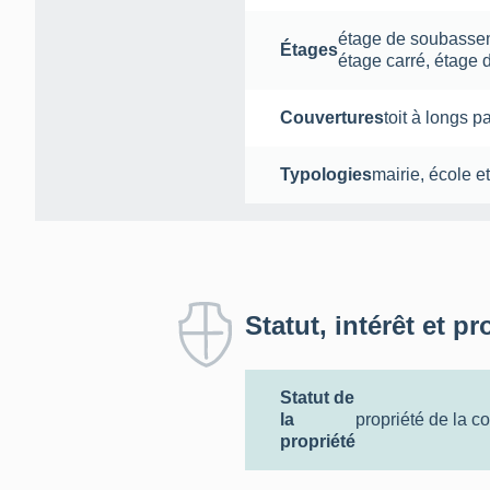
étage de soubasse
Étages
étage carré
,
étage 
Couvertures
toit à longs p
Typologies
mairie, école 
Statut, intérêt et pr
Statut de
la
propriété de la 
propriété