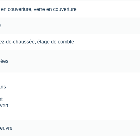
 en couverture
,
verre en couverture
e
rez-de-chaussée
,
étage de comble
vées
ans
rt
vert
oeuvre