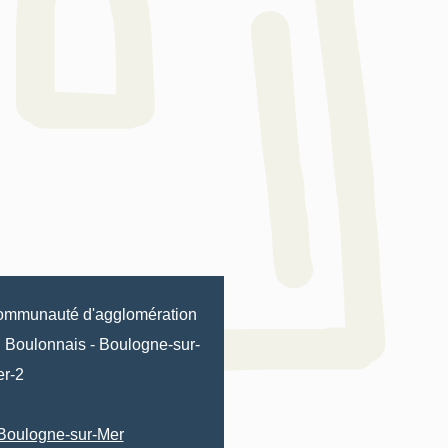
mmunauté d'agglomération
 Boulonnais
-
Boulogne-sur-
r-2
Boulogne-sur-Mer