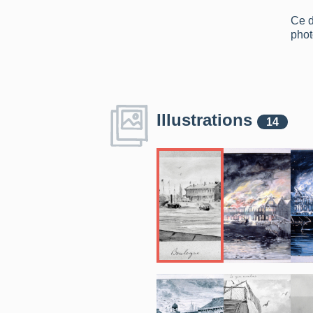
Ce d
phot
Illustrations
14