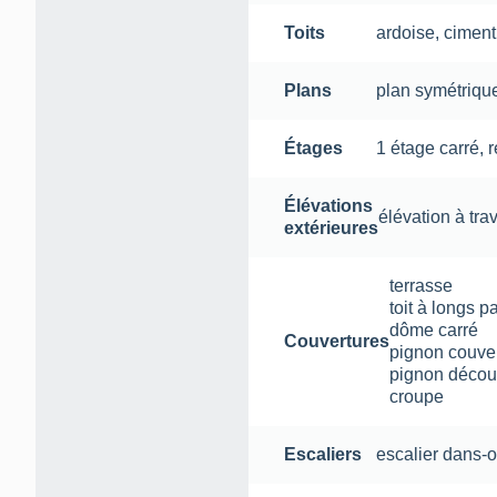
Toits
ardoise
,
ciment
Plans
plan symétriqu
Étages
1 étage carré
,
Élévations
élévation à tra
extérieures
terrasse
toit à longs p
dôme carré
Couvertures
pignon couve
pignon décou
croupe
Escaliers
escalier dans-