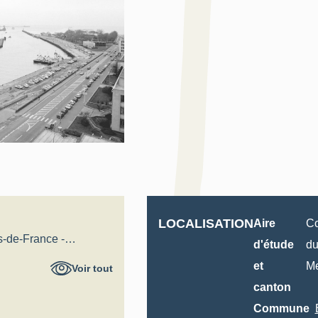
LOCALISATION
Aire
Co
s-de-France -
d'étude
du
al
et
Me
Voir tout
canton
Commune