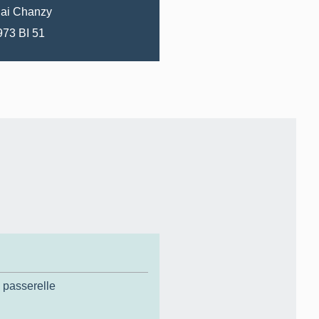
ai
Chanzy
1973 BI 51
,
passerelle