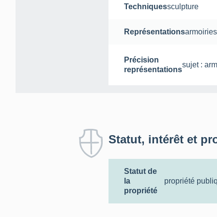
Techniques
sculpture
Représentations
armoiries
Précision
sujet : arm
représentations
Statut, intérêt et pr
Statut de
la
propriété publi
propriété