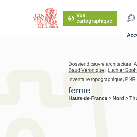
Vue
cartographique
Accé
Dossier d’œuvre architecture I
Baud Véronique
;
Luchier Soph
inventaire topographique, PNR
ferme
Hauts-de-France
>
Nord
>
Th