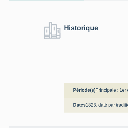
Historique
Période(s)
Principale :
1er 
Dates
1823,
daté par tradit