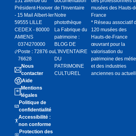
151 avenue du
documentation
des professionnels 
Président-Hoover
de l'Inventaire
musées des Hauts-d
- 15 Mail Albert-Ier
Notre
France
59555 LILLE
photothèque
* Réseau associatif 
CEDEX - 80000
La Fabrique du
120 musées des
AMIENS
patrimoine :
Hauts-de-France
0374270000
BLOG DE
œuvrant pour la
Poste : 72876 ou
L'INVENTAIRE
valorisation du
76628
DU
patrimoine des métie
Nous
PATRIMOINE
et des industries
contacter
CULTUREL
anciennes ou actuel
Aide
Mentions
légales
Politique de
confidentialité
Accessibilité :
non conforme
Protection des