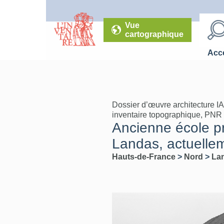
Vue
cartographique
Accé
Dossier d’œuvre architecture I
inventaire topographique, PNR
Ancienne école pr
Landas, actuellem
Hauts-de-France
>
Nord
>
La