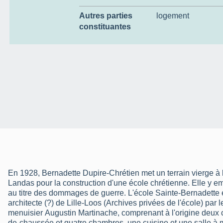
Autres parties
logement
constituantes
En 1928, Bernadette Dupire-Chrétien met un terrain vierge à l
Landas pour la construction d'une école chrétienne. Elle y e
au titre des dommages de guerre. L'école Sainte-Bernadette e
architecte (?) de Lille-Loos (Archives privées de l'école) par
menuisier Augustin Martinache, comprenant à l'origine deux c
de-chaussée et quatre chambres, une cuisine et une salle à 